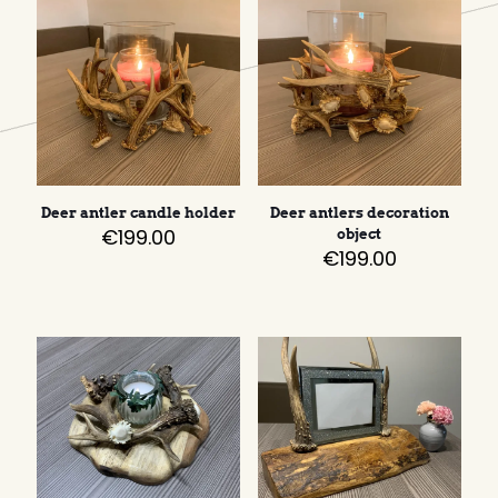
Deer antler candle holder
Deer antlers decoration
€
199.00
object
€
199.00