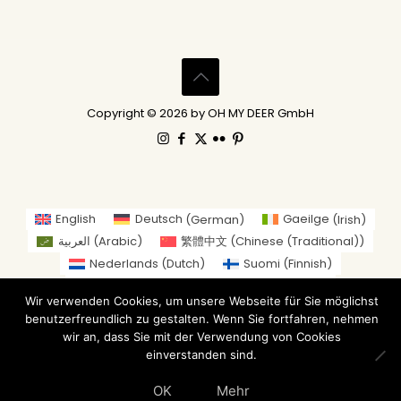
Copyright © 2026 by OH MY DEER GmbH
English
Deutsch
(
German
)
Gaeilge
(
Irish
)
العربية
(
Arabic
)
繁體中文
(
Chinese (Traditional)
)
Nederlands
(
Dutch
)
Suomi
(
Finnish
)
Français
(
French
)
Italiano
(
Italian
)
Wir verwenden Cookies, um unsere Webseite für Sie möglichst
日本語
(
Japanese
)
benutzerfreundlich zu gestalten. Wenn Sie fortfahren, nehmen
Norsk bokmål
(
Norwegian Bokmål
)
wir an, dass Sie mit der Verwendung von Cookies
Русский
(
Russian
)
Español
(
Spanish
)
einverstanden sind.
Svenska
(
Swedish
)
OK
Mehr