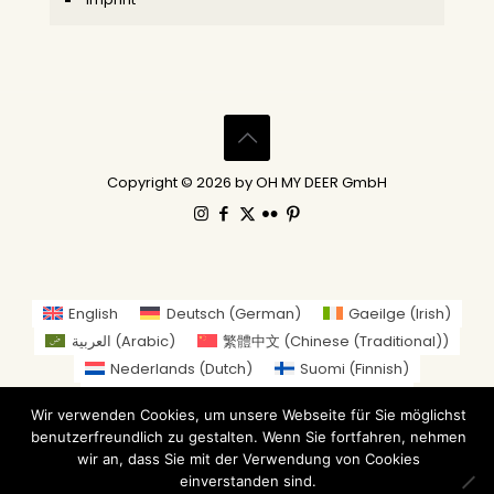
Copyright © 2026 by OH MY DEER GmbH
English
Deutsch
(
German
)
Gaeilge
(
Irish
)
العربية
(
Arabic
)
繁體中文
(
Chinese (Traditional)
)
Nederlands
(
Dutch
)
Suomi
(
Finnish
)
Français
(
French
)
Italiano
(
Italian
)
Wir verwenden Cookies, um unsere Webseite für Sie möglichst
日本語
(
Japanese
)
benutzerfreundlich zu gestalten. Wenn Sie fortfahren, nehmen
Norsk bokmål
(
Norwegian Bokmål
)
wir an, dass Sie mit der Verwendung von Cookies
Русский
(
Russian
)
Español
(
Spanish
)
einverstanden sind.