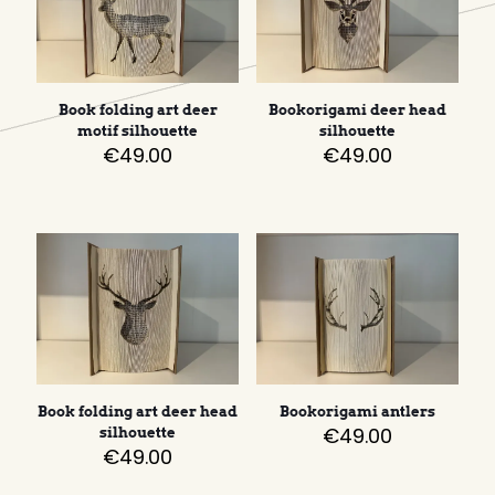
Book folding art deer
Bookorigami deer head
motif silhouette
silhouette
€
49.00
€
49.00
Book folding art deer head
Bookorigami antlers
€
49.00
silhouette
€
49.00