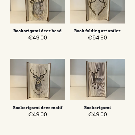
Bookorigami deer head
Book folding art antler
€
49.00
€
54.90
Bookorigami deer motif
Bookorigami
€
49.00
€
49.00