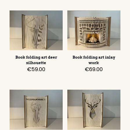
Book folding art deer
Book folding art inlay
silhouette
work
€
59.00
€
69.00