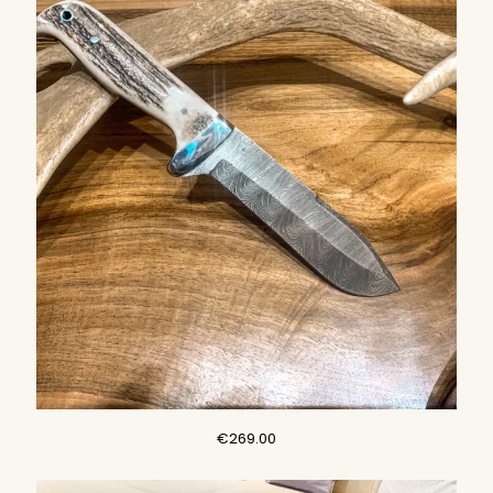
€289.00.
€249.00.
€
269.00