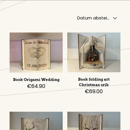
Book folding art
Book Origami Wedding
€
64.90
Christmas crib
€
69.00