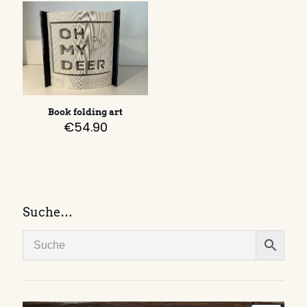
Book folding art
€
54.90
Suche…