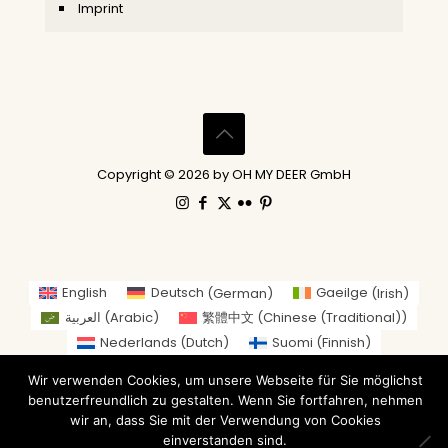
Imprint
Copyright © 2026 by OH MY DEER GmbH
English
Deutsch
(
German
)
Gaeilge
(
Irish
)
العربية
(
Arabic
)
繁體中文
(
Chinese (Traditional)
)
Nederlands
(
Dutch
)
Suomi
(
Finnish
)
Français
(
French
)
Italiano
(
Italian
)
Wir verwenden Cookies, um unsere Webseite für Sie möglichst
日本語
(
Japanese
)
benutzerfreundlich zu gestalten. Wenn Sie fortfahren, nehmen
Norsk bokmål
(
Norwegian Bokmål
)
wir an, dass Sie mit der Verwendung von Cookies
einverstanden sind.
Русский
(
Russian
)
Español
(
Spanish
)