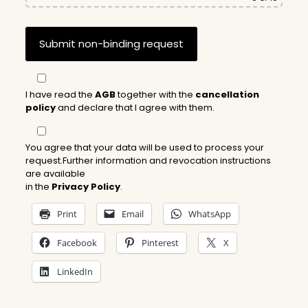
I have read the
AGB
together with the
cancellation
policy
and declare that I agree with them.
You agree that your data will be used to process your
request.Further information and revocation instructions
are available
in the
Privacy Policy
.
Print
Email
WhatsApp
Facebook
Pinterest
X
LinkedIn