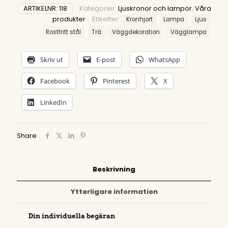
ARTIKELNR:
118
Kategorier:
Ljuskronor och lampor
,
Våra
produkter
Etiketter:
Kronhjort
Lampa
Ljus
Rostfritt stål
Trä
Väggdekoration
Vägglampa
Skriv ut
E-post
WhatsApp
Facebook
Pinterest
X
LinkedIn
Share
Beskrivning
Ytterligare information
Din individuella begäran