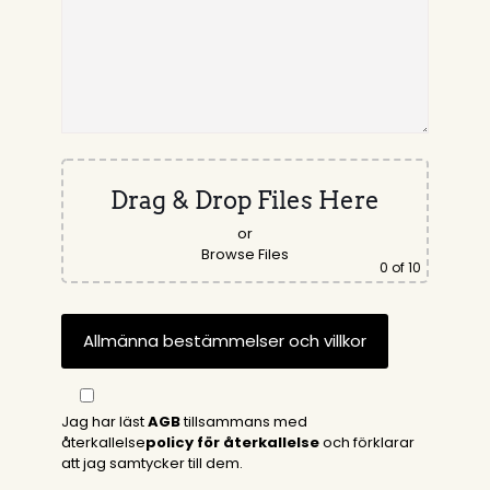
Drag & Drop Files Here
or
Browse Files
0
of 10
Jag har läst
AGB
tillsammans med
återkallelse
policy för återkallelse
och förklarar
att jag samtycker till dem.