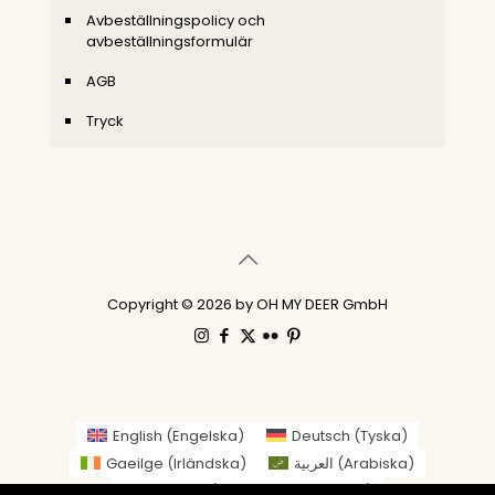
Avbeställningspolicy och
avbeställningsformulär
AGB
Tryck
Copyright © 2026 by OH MY DEER GmbH
English
(
Engelska
)
Deutsch
(
Tyska
)
Gaeilge
(
Irländska
)
العربية
(
Arabiska
)
繁體中文
(
Traditionell kinesiska
)