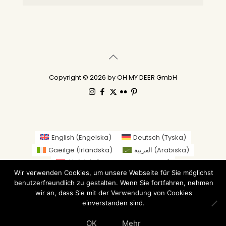
Copyright © 2026 by OH MY DEER GmbH
English
(
Engelska
)
Deutsch
(
Tyska
)
Gaeilge
(
Irländska
)
العربية
(
Arabiska
)
繁體中文
(
Traditionell kinesiska
)
Wir verwenden Cookies, um unsere Webseite für Sie möglichst
Nederlands
(
Nederländska
)
Suomi
(
Finska
)
benutzerfreundlich zu gestalten. Wenn Sie fortfahren, nehmen
Français
(
Franska
)
Italiano
(
Italienska
)
wir an, dass Sie mit der Verwendung von Cookies
日本語
(
Japanska
)
Norsk bokmål
(
Norskt Bokmål
)
einverstanden sind.
Русский
(
Ryska
)
Español
(
Spanska
)
Svenska
OK
Mehr