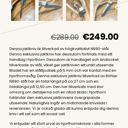
Det
De
€
249.00
€
289.00
ursprungli
n
Denna jaktkniv är tillverkad av högkvalitativt N690-stål.
priset
pr
Denna exklusiva jaktkniv har dessutom förfinats med ett
var:
är
handtag i hjorthorn. Dessutom är handtaget och ändlocket
tillverkade av stål, vilket ger jaktkniven ett unikt utseende.
€289.00.
€2
Bladet har en ståltjocklek på 5 mm och var kantat med en
hjorthornsvåg. Denna exklusiva jaktkniv tillverkad av Böhler
N690-stål har en total längd på ca 27 cm och en
bladlängd på 12,50 cm. Den har tillverkats med stor
omsorg om detaljerna och en nitad skida i hjorthorn
fulländar den exklusiva jaktknivens övergripande
utseende. Naturligtvis ingår en matchande knivslida i
leveransen. Vi är också glada att kunna erbjuda dig denna
kniv i ett set som ett woad-set.
Vi erbjuder ett stort urval av hjorthornsknivar i alla former