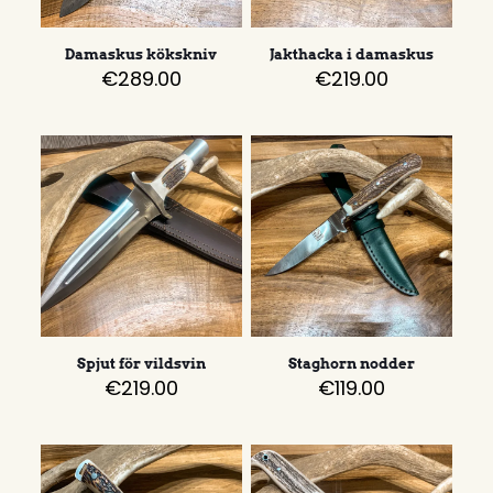
Damaskus kökskniv
Jakthacka i damaskus
€
289.00
€
219.00
Spjut för vildsvin
Staghorn nodder
€
219.00
€
119.00