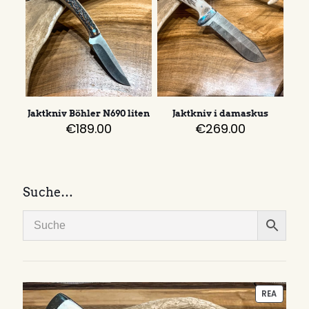
Jaktkniv Böhler N690 liten
Jaktkniv i damaskus
€
189.00
€
269.00
Suche…
PRODU
REA
PÅ