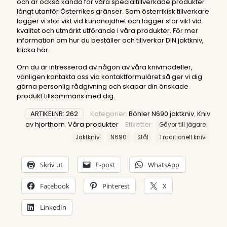
och är också kända för våra specialtillverkade produkter
långt utanför Österrikes gränser. Som österrikisk tillverkare
lägger vi stor vikt vid kundnöjdhet och lägger stor vikt vid
kvalitet och utmärkt utförande i våra produkter. För mer
information om hur du beställer och tillverkar DIN jaktkniv,
klicka här
.
Om du är intresserad av någon av våra knivmodeller,
vänligen kontakta oss via kontaktformuläret så ger vi dig
gärna personlig rådgivning och skapar din önskade
produkt tillsammans med dig.
ARTIKELNR:
262
Kategorier:
Böhler N690 jaktkniv
,
Kniv
av hjorthorn
,
Våra produkter
Etiketter:
Gåvor till jägare
Jaktkniv
N690
Stål
Traditionell kniv
Skriv ut
E-post
WhatsApp
Facebook
Pinterest
X
LinkedIn