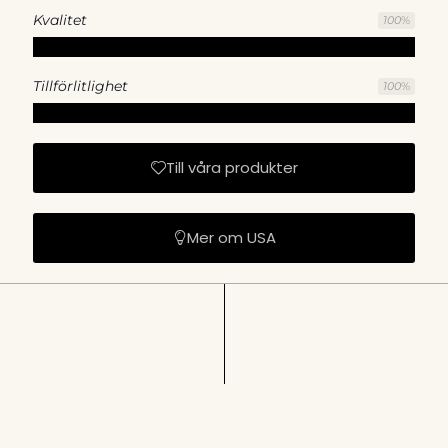
Kvalitet
100
%
Tillförlitlighet
100
%
Till våra produkter
Mer om USA