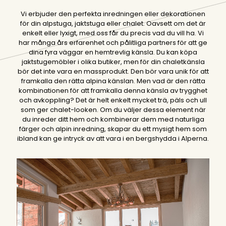
Vi erbjuder den perfekta inredningen eller dekorationen
för din alpstuga, jaktstuga eller chalet. Oavsett om det är
enkelt eller lyxigt, med oss får du precis vad du vill ha. Vi
har många års erfarenhet och pålitliga partners för att ge
dina fyra väggar en hemtrevlig känsla. Du kan köpa
jaktstugemöbler i olika butiker, men för din chaletkänsla
bör det inte vara en massprodukt. Den bör vara unik för att
framkalla den rätta alpina känslan. Men vad är den rätta
kombinationen för att framkalla denna känsla av trygghet
och avkoppling? Det är helt enkelt mycket trä, päls och ull
som ger chalet-looken. Om du väljer dessa element när
du inreder ditt hem och kombinerar dem med naturliga
färger och alpin inredning, skapar du ett mysigt hem som
ibland kan ge intryck av att vara i en bergshydda i Alperna.