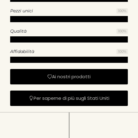
Pezzi unici
100
%
Qualità
100
%
Affidabilità
100
%
Ai nostri prodotti
Per saperne di più sugli Stati Uniti