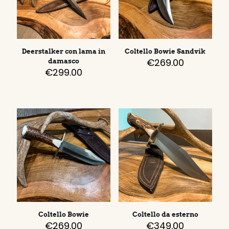
Deerstalker con lama in
Coltello Bowie Sandvik
€
269.00
damasco
€
299.00
Coltello Bowie
Coltello da esterno
€
269.00
€
349.00