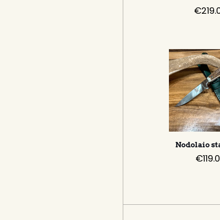
€
219.
Nodolaio s
€
119.