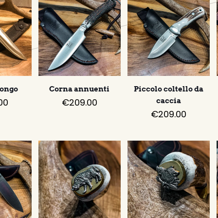
bongo
Corna annuenti
Piccolo coltello da
00
€
209.00
caccia
€
209.00