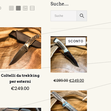
Suche…
0
PRODOTTO
SCONTO
IN
OFFERTA
Coltelli da trekking
Il
Il
€
289.00
€
249.00
per esterni
prezzo
prezzo
€
249.00
originale
attuale
era:
è:
€289.00.
€249.00.