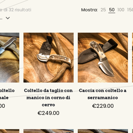
a
 di 32 risultati
Mostra:
25
50
100
15
oltello
Coltello da taglio con
Caccia con coltello a
nale
manico in corno di
serramanico
00
cervo
€
229.00
€
249.00