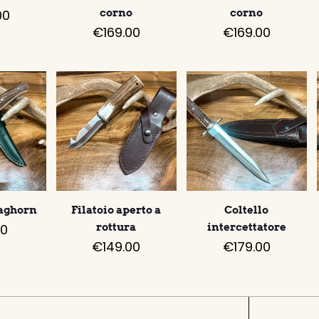
00
corno
corno
€
169.00
€
169.00
taghorn
Filatoio aperto a
Coltello
00
rottura
intercettatore
€
149.00
€
179.00