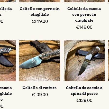
ello da
Coltello con perno in
Coltello da caccia
a
cinghiale
con perno in
00
€
149.00
cinghiale
€
149.00
 caccia
Coltello di rottura
Coltello da caccia a
nghiale
€
109.00
spina di pesce
to
€
139.00
00