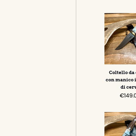
Coltello da
con manico 
di cer
€
149.