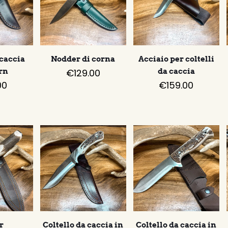
 caccia
Nodder di corna
Acciaio per coltelli
rn
€
129.00
da caccia
00
€
159.00
r
Coltello da caccia in
Coltello da caccia in