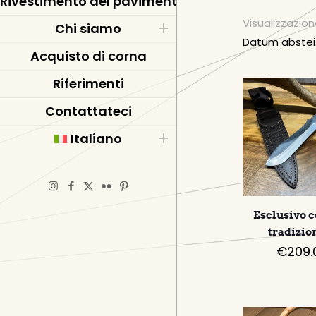
Rivestimento del pavimento in resina epossidic
Visualizzazione
Chi siamo
Acquisto di corna
Riferimenti
Contattateci
Italiano
Esclusivo c
tradizio
€
209.