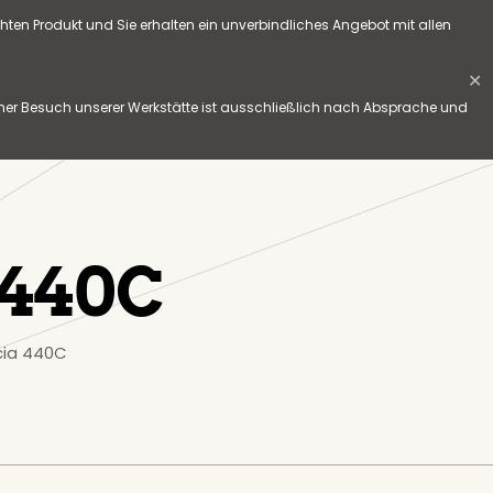
hten Produkt und Sie erhalten ein unverbindliches Angebot mit allen
✕
her Besuch unserer Werkstätte ist ausschließlich nach Absprache und
 440C
cia 440C