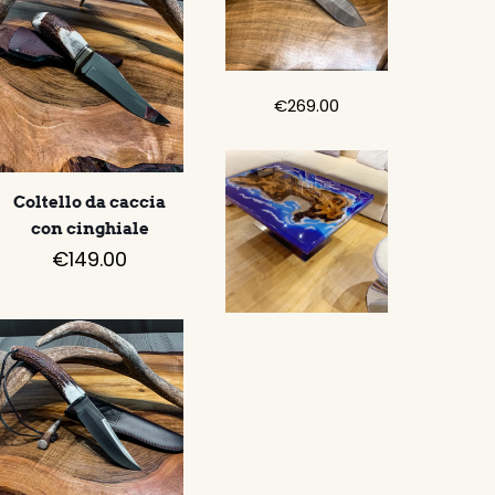
€
269.00
Coltello da caccia
con cinghiale
€
149.00