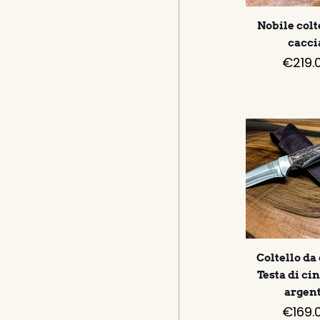
Nobile colt
cacci
€
219.
Coltello da
Testa di ci
argen
€
169.