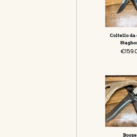
Coltello da
Stagho
€
159.
Booze