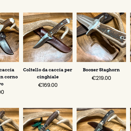
 caccia
Coltello da caccia per
Boozer Staghorn
in corno
cinghiale
€
219.00
vo
€
169.00
00