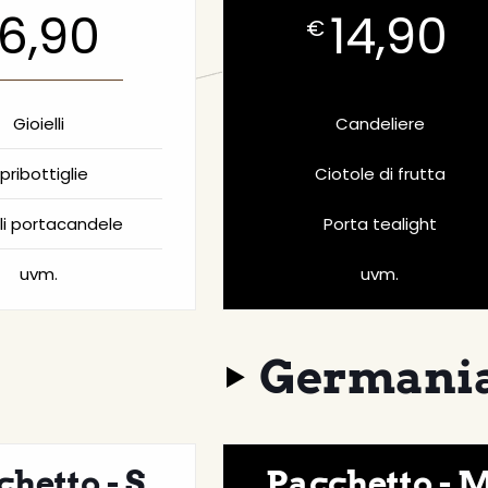
6,90
14,90
€
Gioielli
Candeliere
pribottiglie
Ciotole di frutta
li portacandele
Porta tealight
uvm.
uvm.
Germani
hetto - S
Pacchetto - 