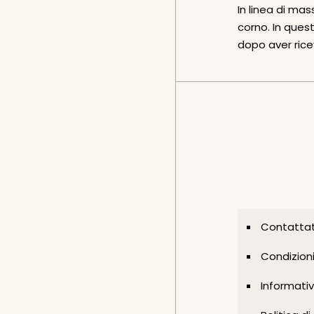
In linea di ma
corno. In ques
dopo aver ricev
Contattat
Condizion
Informativ