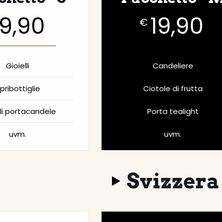
9,90
19,90
€
Gioielli
Candeliere
pribottiglie
Ciotole di frutta
li portacandele
Porta tealight
uvm.
uvm.
Svizzera