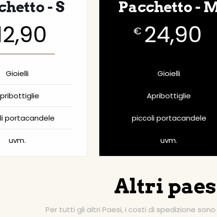
hetto - S
Pacchetto - 
12,90
24,90
€
Gioielli
Gioielli
pribottiglie
Apribottiglie
li portacandele
piccoli portacandele
uvm.
uvm.
Altri paes
Per tutti gli altri Paesi, i costi di spedizione sono