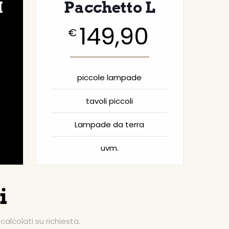
M
Pacchetto L
149,90
€
piccole lampade
tavoli piccoli
Lampade da terra
uvm.
i
 calcolati su richiesta.