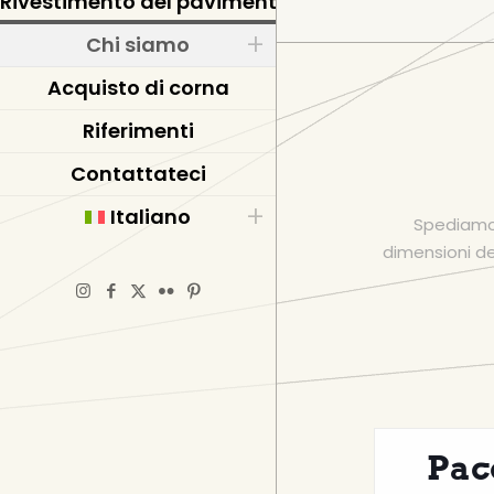
Rivestimento del pavimento in resina epossidic
Chi siamo
Acquisto di corna
Riferimenti
Contattateci
Italiano
Spediamo i
dimensioni dei
Pacc