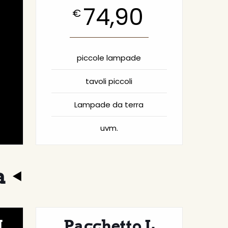
74,90
€
piccole lampade
tavoli piccoli
Lampade da terra
uvm.
a
M
Pacchetto L