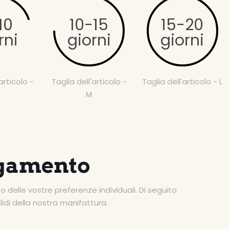
10
10-15
15-20
rni
giorni
giorni
articolo -
Taglia dell'articolo -
Taglia dell'articolo - L
M
agamento
elle vostre preferenze individuali. Di seguito
idi della nostra manifattura.