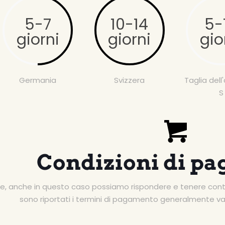
5-7
10-14
5-
giorni
giorni
gio
Germania
Svizzera
Taglia dell'
S
Condizioni di p
, anche in questo caso possiamo rispondere e tenere conto d
sono riportati i termini di pagamento generalmente val