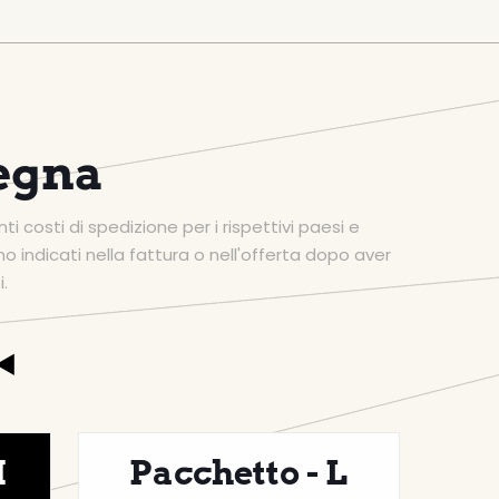
segna
i costi di spedizione per i rispettivi paesi e
no indicati nella fattura o nell'offerta dopo aver
.
M
Pacchetto - L