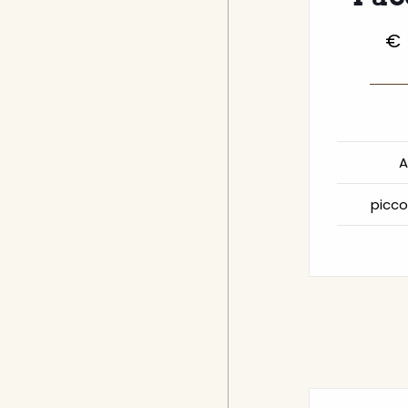
€
A
picco