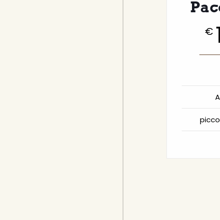
Pacc
€
A
picco