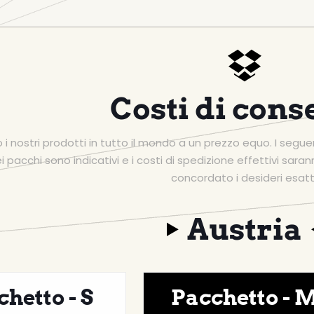
a
Costi di con
 nostri prodotti in tutto il mondo a un prezzo equo. I seguent
 pacchi sono indicativi e i costi di spedizione effettivi saran
concordato i desideri esatti
Austria
hetto - S
Pacchetto - 