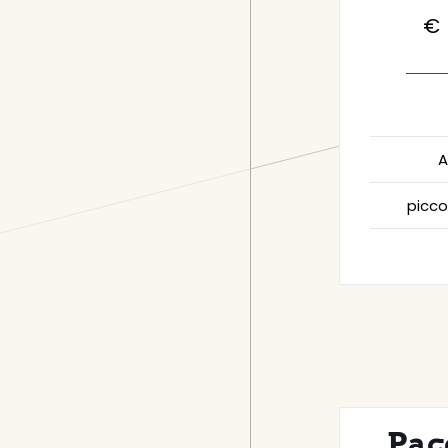
€
A
picco
Pacc