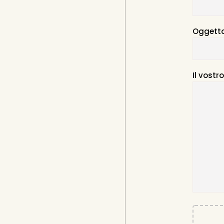
Oggett
Il vost