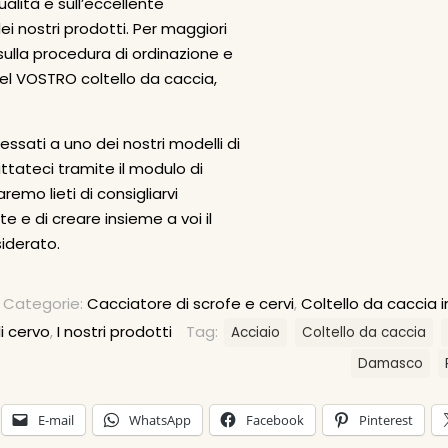
ualità e sull’eccellente
ei nostri prodotti. Per maggiori
sulla procedura di ordinazione e
el VOSTRO coltello da caccia,
essati a uno dei nostri modelli di
attateci tramite il modulo di
remo lieti di consigliarvi
 e di creare insieme a voi il
iderato.
Categorie:
Cacciatore di scrofe e cervi
,
Coltello da caccia
di cervo
,
I nostri prodotti
Tag:
Acciaio
Coltello da caccia
Damasco
E-mail
WhatsApp
Facebook
Pinterest