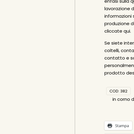
enfasi sulla q
lavorazione d
informazioni 
produzione d
cliccate qui
.
Se siete inter
coltelli, cont
contatto e sa
personalmente
prodotto des
COD:
382
in corno 
Stampa