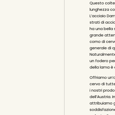
Questo
colte
lunghezza co
L’acciaio Da
strati di acc
ha una bella 
grande attenz
corno di cerv
generale di q
Naturalmente
un fodero per
della lama è 
Offriamo un’a
cervo di tutt
i nostri prodo
dell’Austria. 
attribuiamo 
soddisfazion