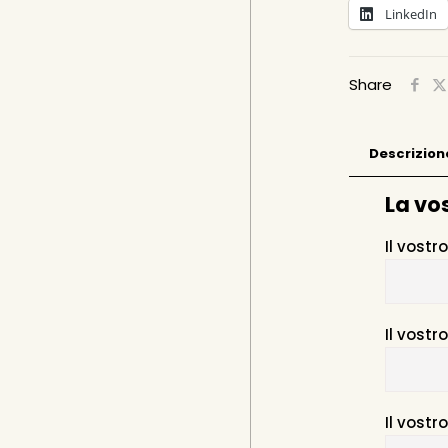
LinkedIn
Share
Descrizion
La vo
Il vost
Il vostr
Il vostr