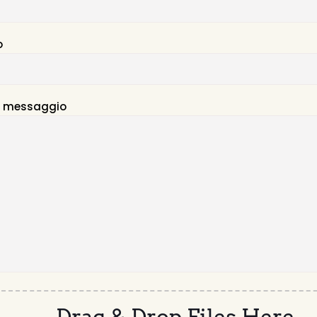
o
ro messaggio
Drag & Drop Files Here