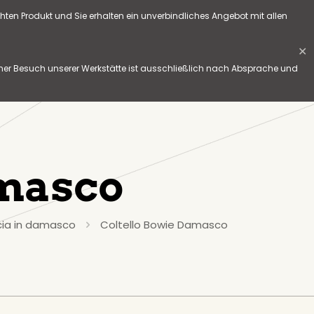
hten Produkt und Sie erhalten ein unverbindliches Angebot mit allen
✕
her Besuch unserer Werkstätte ist ausschließlich nach Absprache und
amasco
cia in damasco
Coltello Bowie Damasco