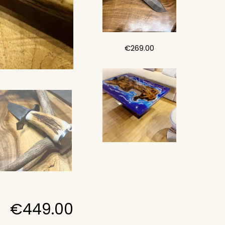
€
269.00
€
449.00