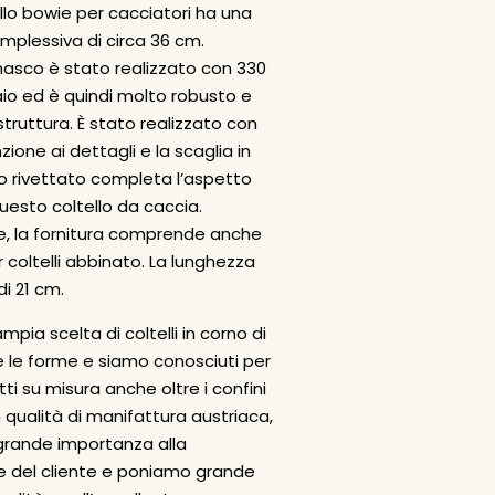
llo bowie per cacciatori
ha una
mplessiva di circa 36 cm.
masco è stato realizzato con 330
iaio ed è quindi molto robusto e
struttura. È stato realizzato con
ione ai dettagli e la scaglia in
o rivettato completa l’aspetto
uesto coltello da caccia.
, la fornitura comprende anche
 coltelli abbinato. La lunghezza
di 21 cm.
mpia scelta di coltelli in corno di
e le forme e siamo conosciuti per
tti su misura anche oltre i confini
In qualità di manifattura austriaca,
grande importanza alla
e del cliente e poniamo grande