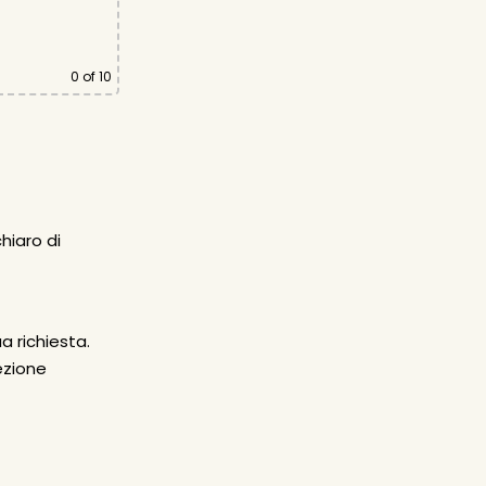
0
of 10
hiaro di
a richiesta.
sezione