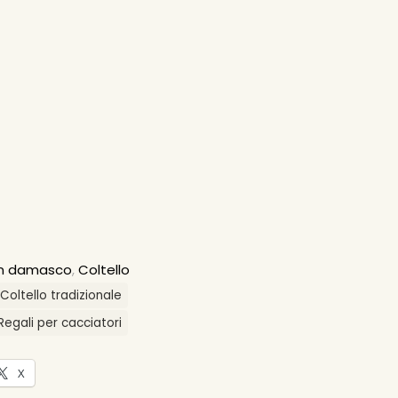
 in damasco
,
Coltello
Coltello tradizionale
Regali per cacciatori
X