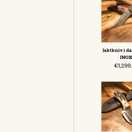
Jaktkniv i 
INO
€
1,299