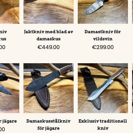
niv
Jaktkniv med blad av
Damastkniv för
kus
damaskus
vildsvin
00
€
449.00
€
299.00
r jägare
Damaskusstålkniv
Exklusiv traditionell
00
för jägare
kniv