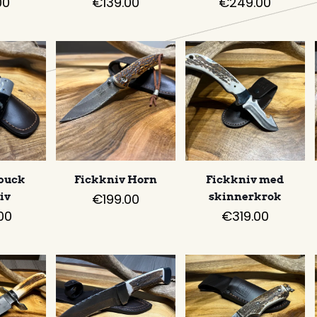
00
€
139.00
€
249.00
buck
Fickkniv Horn
Fickkniv med
iv
€
199.00
skinnerkrok
00
€
319.00