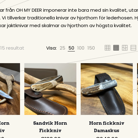
var från OH MY DEER imponerar inte bara med sin kvalitet, uta
 Vi tillverkar traditionella knivar av hjorthorn för lederhosen.
rkar jaktknivar med skalmar av hjorthorn av högsta kvalitet.
115 resultat
Visa:
25
50
100
150
Horn
Sandvik Horn
Horn fickkniv
iv
Fickkniv
Damaskus