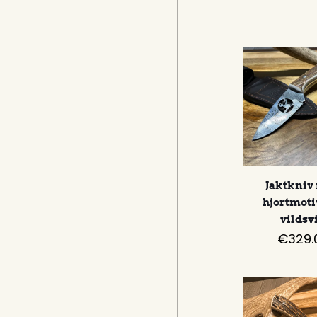
Jaktkniv
hjortmoti
vildsv
€
329.