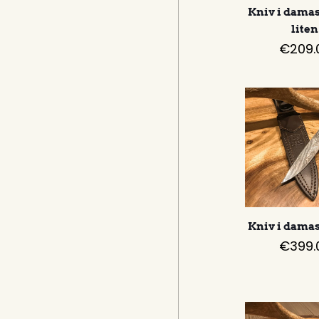
Kniv i dama
liten
€
209.
Kniv i dama
€
399.