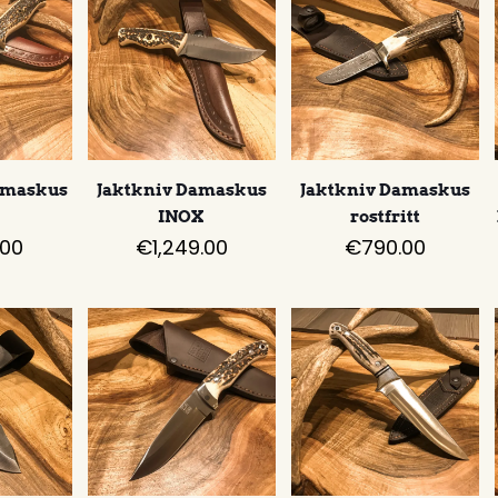
damaskus
Jaktkniv Damaskus
Jaktkniv Damaskus
X
INOX
rostfritt
.00
€
1,249.00
€
790.00