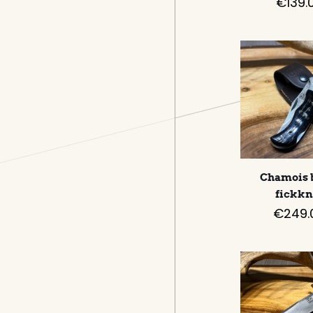
€
139.
Chamois 
fickkn
€
249.