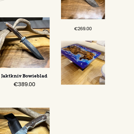
€
269.00
Jaktkniv Bowieblad
€
389.00