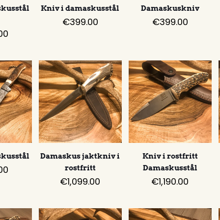
skusstål
Kniv i damaskusstål
Damaskuskniv
€
399.00
€
399.00
00
skusstål
Damaskus jaktkniv i
Kniv i rostfritt
00
rostfritt
Damaskusstål
€
1,099.00
€
1,190.00