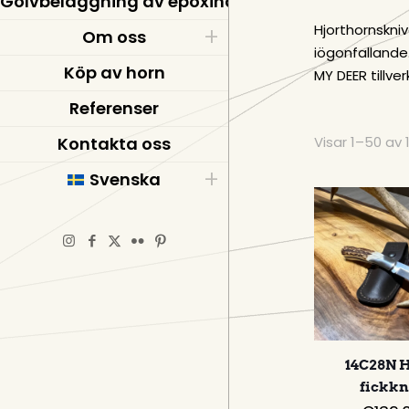
Golvbeläggning av epoxiharts
Hjorthornskni
Om oss
iögonfallande.
Köp av horn
MY DEER tillve
Referenser
Visar 1–50 av 
Kontakta oss
Svenska
14C28N 
fickkn