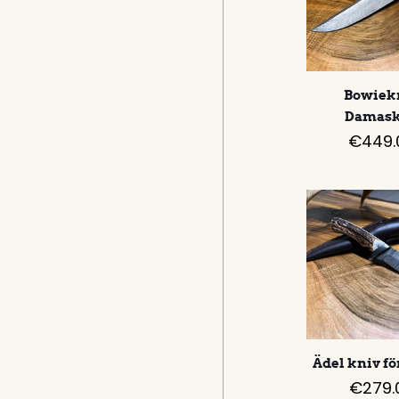
Bowiek
Damas
€
449.
Ädel kniv fö
€
279.