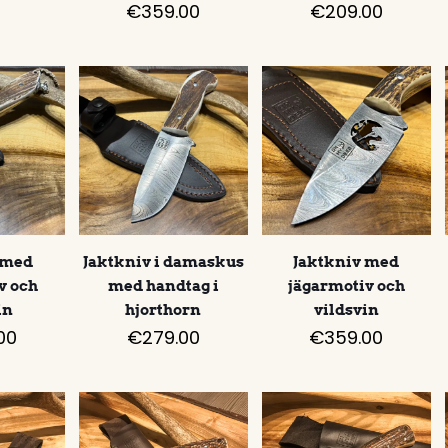
€
359.00
€
209.00
 med
Jaktkniv i damaskus
Jaktkniv med
v och
med handtag i
jägarmotiv och
in
hjorthorn
vildsvin
00
€
279.00
€
359.00