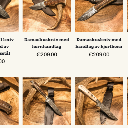
ll kniv
Damaskuskniv med
Damaskuskniv med
d av
hornhandtag
handtag av hjorthorn
stål
€
209.00
€
209.00
00