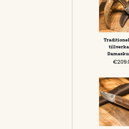
Traditione
tillverka
Damaskus
€
209.