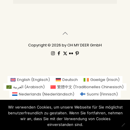
Copyright © 2026 by OH MY DEER GmbH
English
(
Englisch
)
Deutsch
Gaeilge
(
Irisch
)
العربية
(
Arabisch
)
繁體中文
(
Traditionelles Chinesisch
)
Nederlands
(
Niederländisch
)
Suomi
(
Finnisch
)
Français
(
Französisch
)
Italiano
(
Italienisch
)
Wir verwenden Cookies, um unsere Webseite für Sie möglichst
日本語
(
Japanisch
)
benutzerfreundlich zu gestalten. Wenn Sie fortfahren, nehmen
Norsk bokmål
(
Norwegisch (Buchsprache)
)
wir an, dass Sie mit der Verwendung von Cookies
Русский
(
Russisch
)
Español
(
Spanisch
)
einverstanden sind.