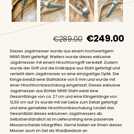
Ursprüngli
Ak
€
249.00
€
289.00
Preis
Pr
Dieses Jagdmesser wurde aus einem hochwertigem
war:
ist
N690 Stahl gefertigt. Weiters wurde dieses exklusive
€289.00
€2
Jagdmesser mit einem Hirschhorngriff veredelt. Zudem
wurde der Griff und die Endkappe aus Stahl gefertigt und
verleiht dem Jagdmesser so eine einzigartige Optik. Die
Klinge besitzt eine Stahldicke von 5 mm und wurde mit
einer Hirschhornbeschalung eingefasst. Dieses exklusive
Jagdmesser aus Böhler N690 Stahl weist eine
Gesamtlänge von ca. 27 cm und eine Klingenlänge von
12,50 cm auf. Es wurde mit viel Liebe zum Detail gefertigt
und eine genietete Hirschhornbeschalung rundet das
Gesamtbild dieses exklusiven Jagdmessers ab.
Selbstverständlich ist im Lieferumfang eine passende
Messerscheide inbegriffen. Gerne bieten wir Ihnen dieses
Messer auch im Set als Waidbesteck an.