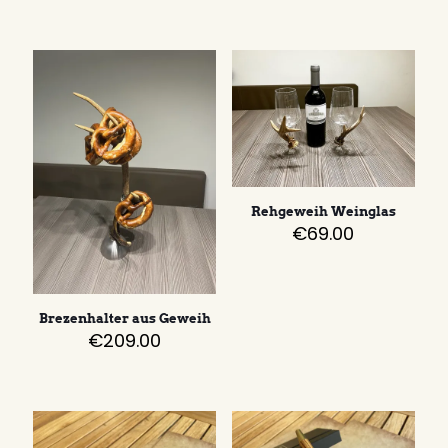
Rehgeweih Weinglas
€
69.00
Brezenhalter aus Geweih
€
209.00