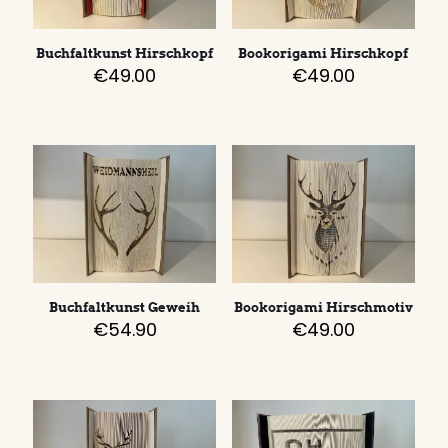
Buchfaltkunst Hirschkopf
Bookorigami Hirschkopf
€
49.00
€
49.00
Buchfaltkunst Geweih
Bookorigami Hirschmotiv
€
54.90
€
49.00