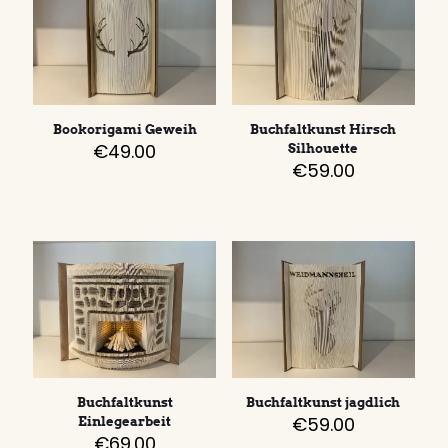
Bookorigami Geweih
Buchfaltkunst Hirsch
€
49.00
Silhouette
€
59.00
Buchfaltkunst
Buchfaltkunst jagdlich
€
59.00
Einlegearbeit
€
69.00