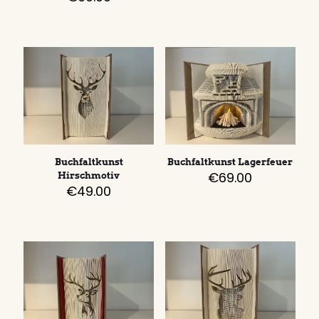
Buchfaltkunst
Buchfaltkunst Lagerfeuer
€
69.00
Hirschmotiv
€
49.00