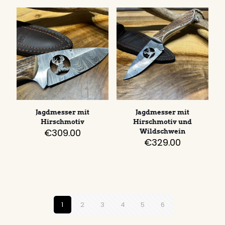
Jagdmesser mit
Jagdmesser mit
Hirschmotiv
Hirschmotiv und
€
309.00
Wildschwein
€
329.00
1
2
3
4
5
6