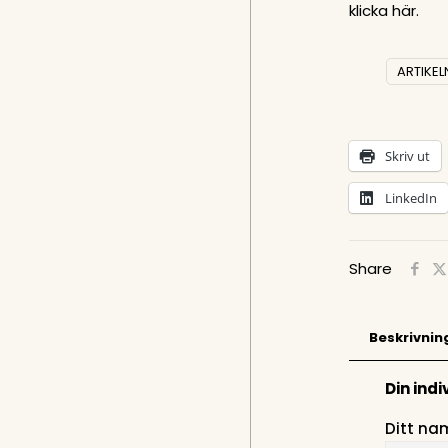
klicka här
.
ARTIKEL
Skriv ut
LinkedIn
Share
Beskrivnin
Din ind
Ditt nam