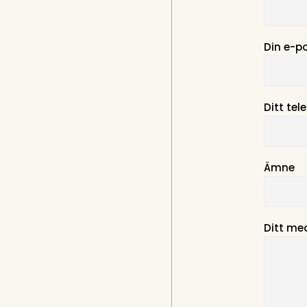
Din e-p
Ditt te
Ämne
Ditt me