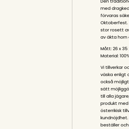
Den tradition
med dragkedj
förvaras säke
Oktoberfest.
stor rosett 
av äkta horn o
Mått: 26 x 35 
Material: 100% 
Vi tillverkar
väska enligt 
också möjligt 
sätt möjliggö
till alla jäga
produkt med 
österrikisk til
kundnöjdhet.
beställer och 