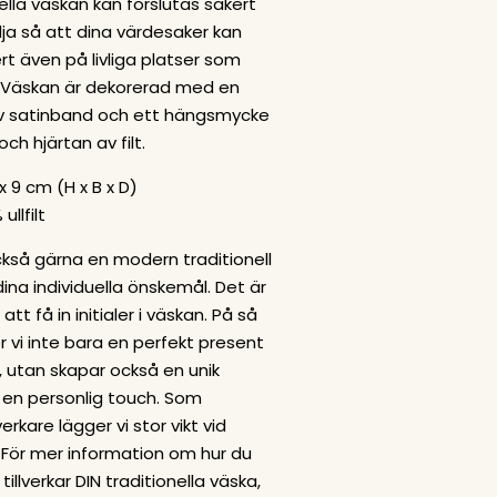
ella väskan kan förslutas säkert
a så att dina värdesaker kan
rt även på livliga platser som
 Väskan är dekorerad med en
av satinband och ett hängsmycke
ch hjärtan av filt.
x 9 cm (H x B x D)
ullfilt
 också gärna en modern traditionell
dina individuella önskemål. Det är
att få in initialer i väskan. På så
r vi inte bara en perfekt present
re, utan skapar också en unik
en personlig touch. Som
lverkare lägger vi stor vikt vid
 För mer information om hur du
tillverkar DIN traditionella väska,