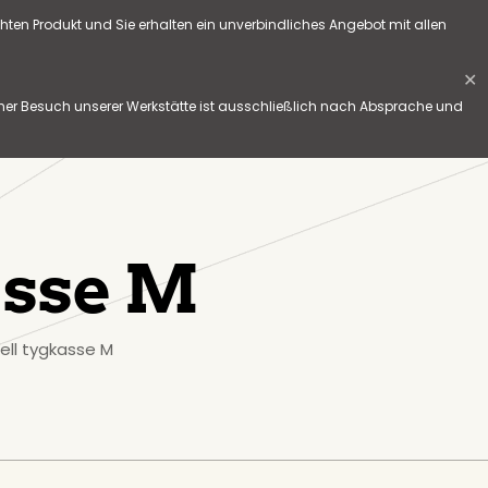
hten Produkt und Sie erhalten ein unverbindliches Angebot mit allen
✕
her Besuch unserer Werkstätte ist ausschließlich nach Absprache und
asse M
nell tygkasse M