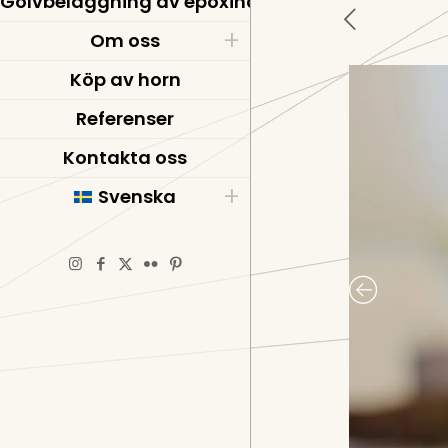
Golvbeläggning av epoxiharts
Om oss
Köp av horn
Referenser
Kontakta oss
Svenska