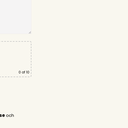
0
of 10
lse
och