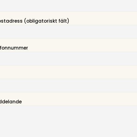
ostadress (obligatoriskt fält)
lefonnummer
ddelande