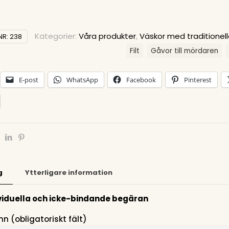
Kategorier:
Våra produkter
,
Väskor med traditionell
NR:
238
Filt
Gåvor till mördaren
E-post
WhatsApp
Facebook
Pinterest
g
Ytterligare information
ividuella och icke-bindande begäran
n (obligatoriskt fält)