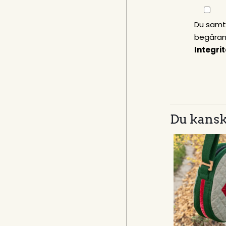
Du samty
begäran.
Integri
Du kansk