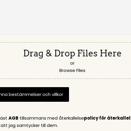
Drag & Drop Files Here
or
Browse Files
läst
AGB
tillsammans med återkallelse
policy för återkalle
r att jag samtycker till dem.