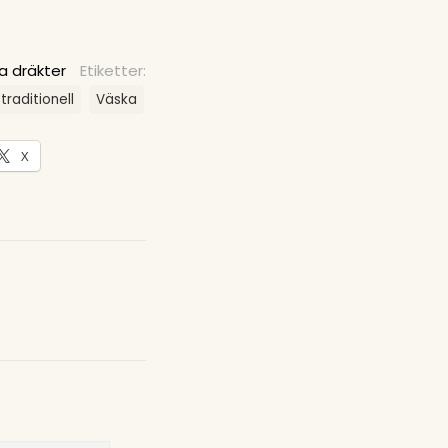
a dräkter
Etiketter:
traditionell
Väska
X