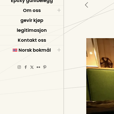
Epoxy gulvbelegg
Om oss
gevir kjøp
legitimasjon
Kontakt oss
Norsk bokmål