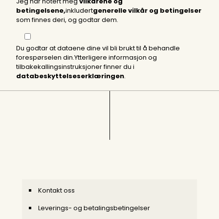
Jeg har notert meg
vilkårene og
betingelsene,
inkludert
generelle vilkår og betingelser
som finnes deri, og godtar dem.
Du godtar at dataene dine vil bli brukt til å behandle
forespørselen din.Ytterligere informasjon og
tilbakekallingsinstruksjoner finner du i
databeskyttelseserklæringen
.
Kontakt oss
Leverings- og betalingsbetingelser