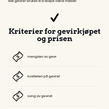
Alle gevirer brukes til å skape vakre møbler
Kriterier for gevirkjøpet
og prisen
mengden av gevir
kvaliteten på geviret
sving av geviret