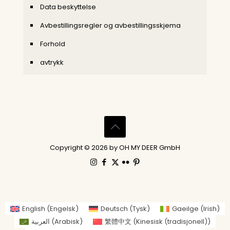
Data beskyttelse
Avbestillingsregler og avbestillingsskjema
Forhold
avtrykk
Copyright © 2026 by OH MY DEER GmbH
English
(
Engelsk
)
Deutsch
(
Tysk
)
Gaeilge
(
Irish
)
العربية
(
Arabisk
)
繁體中文
(
Kinesisk (tradisjonell)
)