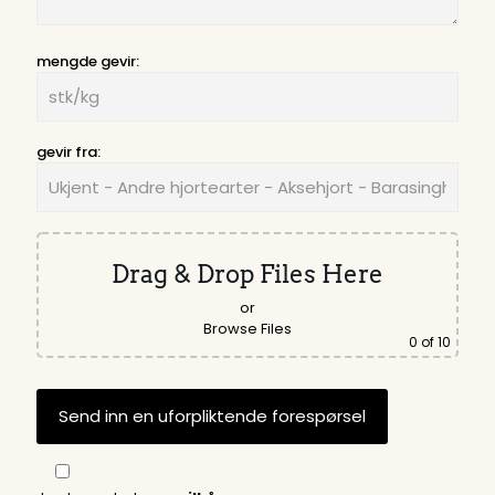
mengde gevir:
gevir fra:
Drag & Drop Files Here
or
Browse Files
0
of 10