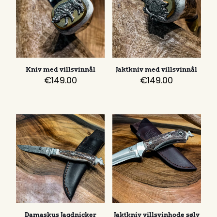
Kniv med villsvinnål
Jaktkniv med villsvinnål
€
149.00
€
149.00
Damaskus Jagdnicker
Jaktkniv villsvinhode sølv