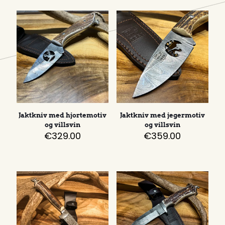
Jaktkniv med hjortemotiv
Jaktkniv med jegermotiv
og villsvin
og villsvin
€
329.00
€
359.00