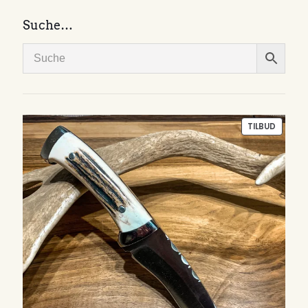
Suche…
PRODU
TILBUD
PÅ
SALG