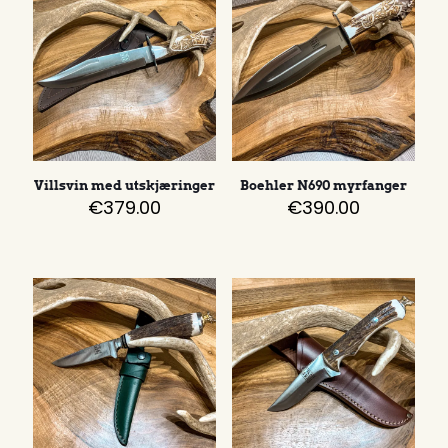
Villsvin med utskjæringer
Boehler N690 myrfanger
€
379.00
€
390.00