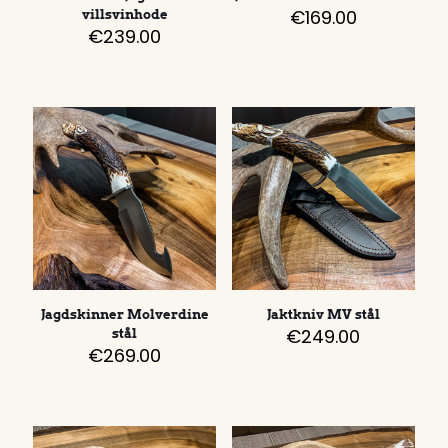
€
169.00
villsvinhode
€
239.00
Jagdskinner Molverdine
Jaktkniv MV stål
€
249.00
stål
€
269.00