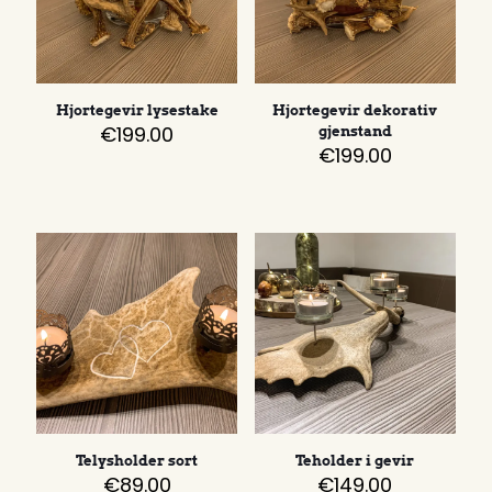
Hjortegevir lysestake
Hjortegevir dekorativ
€
199.00
gjenstand
€
199.00
Telysholder sort
Teholder i gevir
€
89.00
€
149.00