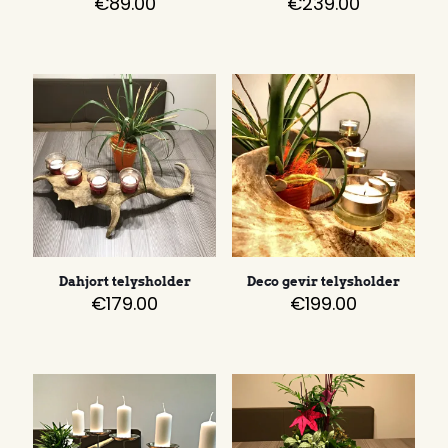
€
89.00
€
239.00
Dahjort telysholder
Deco gevir telysholder
€
179.00
€
199.00