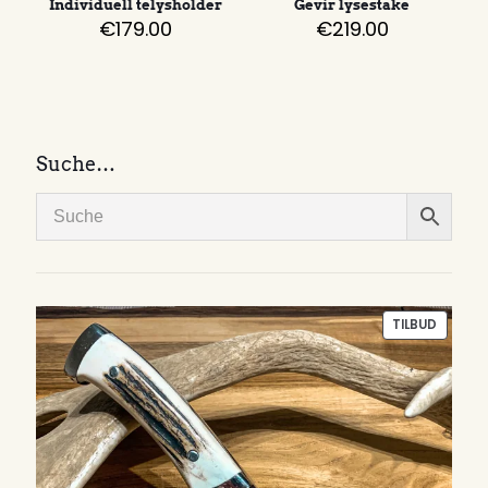
Individuell telysholder
Gevir lysestake
€
179.00
€
219.00
Suche…
PRODU
TILBUD
PÅ
SALG