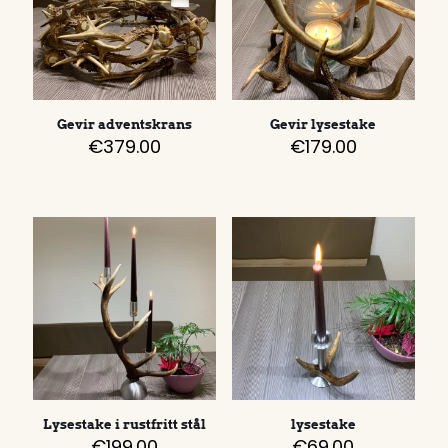
Gevir adventskrans
Gevir lysestake
€
379.00
€
179.00
Lysestake i rustfritt stål
lysestake
€
199.00
€
69.00