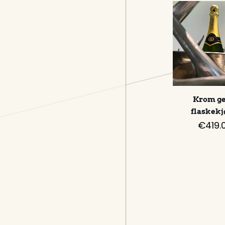
Krom ge
flaskekj
€
419.