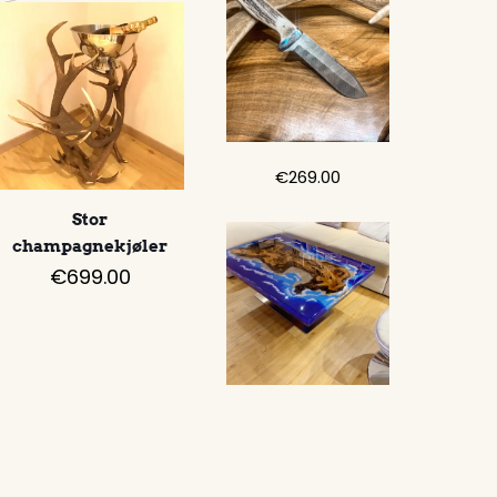
€289.00.
€249.00.
€
269.00
Stor
champagnekjøler
€
699.00