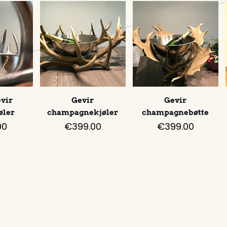
vir
Gevir
Gevir
øler
champagnekjøler
champagnebøtte
00
€
399.00
€
399.00