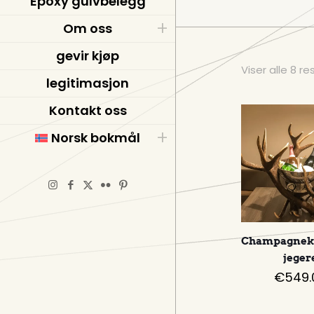
Epoxy gulvbelegg
Om oss
gevir kjøp
Viser alle 8 re
legitimasjon
Kontakt oss
Norsk bokmål
Champagnekj
jeger
€
549.