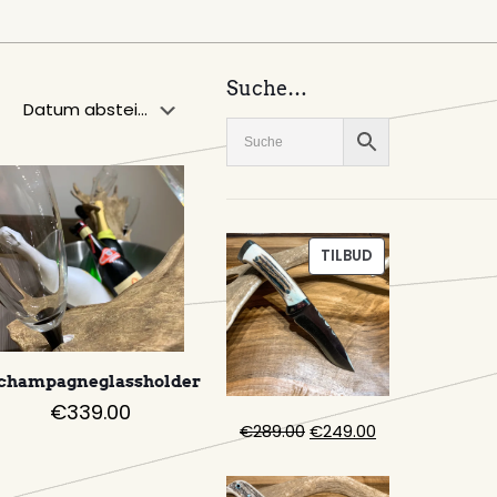
Suche…
PRODUKT
TILBUD
PÅ
SALG
champagneglassholder
€
339.00
Opprinnelig
Nåværende
€
289.00
€
249.00
pris
pris
var:
er: