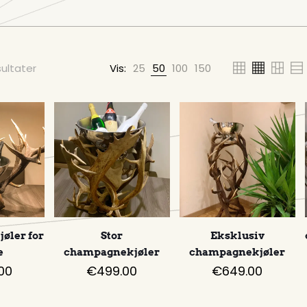
sultater
Vis:
25
50
100
150
øler for
Stor
Eksklusiv
e
champagnekjøler
champagnekjøler
00
€
499.00
€
649.00