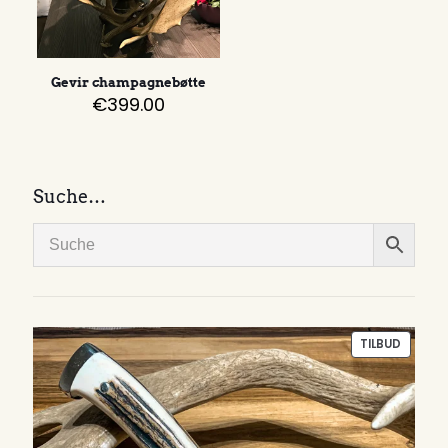
Gevir champagnebøtte
€
399.00
Suche…
PRODU
TILBUD
PÅ
SALG