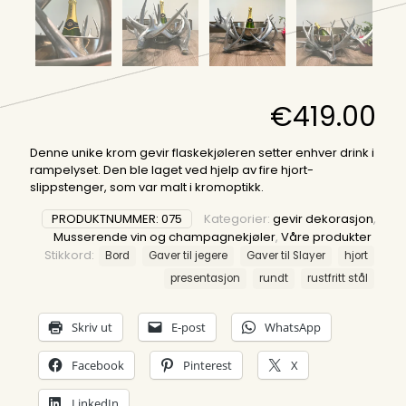
€
419.00
Denne unike krom gevir flaskekjøleren setter enhver drink i
rampelyset. Den ble laget ved hjelp av fire hjort-
slippstenger, som var malt i kromoptikk.
PRODUKTNUMMER:
075
Kategorier:
gevir dekorasjon
,
Musserende vin og champagnekjøler
,
Våre produkter
Stikkord:
Bord
Gaver til jegere
Gaver til Slayer
hjort
presentasjon
rundt
rustfritt stål
Skriv ut
E-post
WhatsApp
Facebook
Pinterest
X
LinkedIn