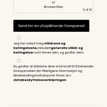
or
Browse Files
0
of 10
Jeg har notert meg
vilkårene og
betingelsene,
inkludert
generelle vilkår og
betingelser
som finnes deri, og godtar dem.
Du godtar at dataene dine vil bli brukt til å behandle
forespørselen din.Ytterligere informasjon og
tilbakekallingsinstruksjoner finner du i
databeskyttelseserklæringen
.