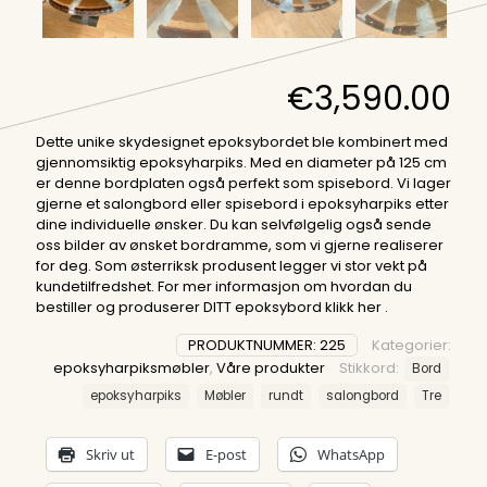
€
3,590.00
Dette unike skydesignet epoksybordet ble kombinert med
gjennomsiktig epoksyharpiks. Med en diameter på 125 cm
er denne bordplaten også perfekt som spisebord. Vi lager
gjerne et salongbord eller spisebord i epoksyharpiks etter
dine individuelle ønsker. Du kan selvfølgelig også sende
oss bilder av ønsket bordramme, som vi gjerne realiserer
for deg. Som østerriksk produsent legger vi stor vekt på
kundetilfredshet. For mer informasjon om hvordan du
bestiller og produserer DITT epoksybord klikk
her
.
PRODUKTNUMMER:
225
Kategorier:
epoksyharpiksmøbler
,
Våre produkter
Stikkord:
Bord
epoksyharpiks
Møbler
rundt
salongbord
Tre
Skriv ut
E-post
WhatsApp