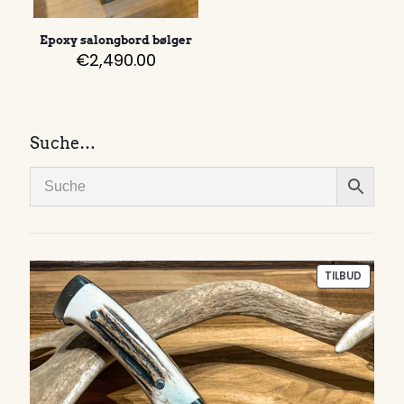
Epoxy salongbord bølger
€
2,490.00
Suche…
PRODU
TILBUD
PÅ
SALG