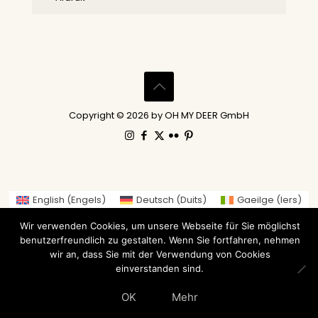
Copyright © 2026 by OH MY DEER GmbH
English
(
Engels
)
Deutsch
(
Duits
)
Gaeilge
(
Iers
)
العربية
(
Arabisch
)
繁體中文
(
Traditioneel Chinees
)
Wir verwenden Cookies, um unsere Webseite für Sie möglichst
Nederlands
Suomi
(
Fins
)
Français
(
Frans
)
benutzerfreundlich zu gestalten. Wenn Sie fortfahren, nehmen
Italiano
(
Italiaans
)
日本語
(
Japans
)
wir an, dass Sie mit der Verwendung von Cookies
einverstanden sind.
Norsk bokmål
(
Noors Bokmål
)
Русский
(
Russisch
)
Español
(
Spaans
)
Svenska
(
Zweeds
)
OK
Mehr