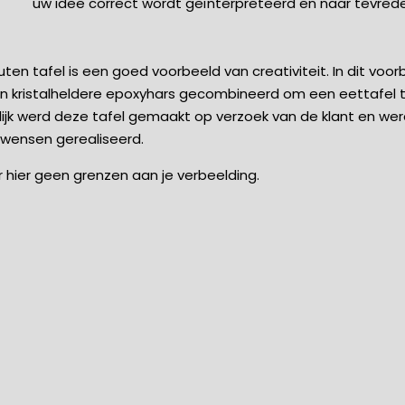
uw idee correct wordt geïnterpreteerd en naar tevrede
en tafel is een goed voorbeeld van creativiteit. In dit voor
n kristalheldere epoxyhars gecombineerd om een eettafel 
lijk werd deze tafel gemaakt op verzoek van de klant en we
e wensen gerealiseerd.
 er hier geen grenzen aan je verbeelding.