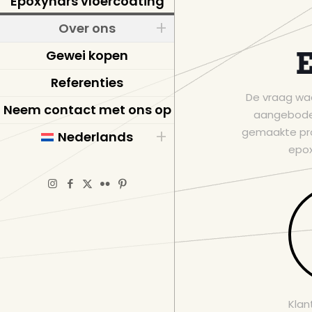
Epoxyhars vloercoating
Over ons
E
Gewei kopen
Referenties
De vraag waa
Neem contact met ons op
aangeboden 
gemaakte pro
Nederlands
epox
Klan