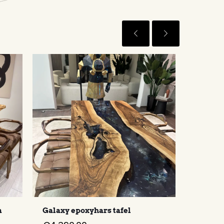
n
Galaxy epoxyhars tafel
Zee epo