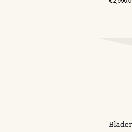
€
4,390.00
€
2,990.0
Blader