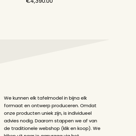
€
4,390.00
€
4,49
We kunnen elk tafelmodel in bijna elk
formaat en ontwerp produceren. Omdat
onze producten uniek zijn, is individueel
advies nodig. Daarom stappen we af van
de traditionele webshop (klik en koop). We
kijken uit naar je aanvraag via het