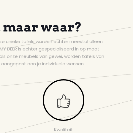
, maar waar?
ze unieke tafels worden echter meestal alleen
MY DEER is echter gespecialiseerd in op maat
als onze meubels van gewei, worden tafels van
aangepast aan je individuele wensen.
Kwaliteit