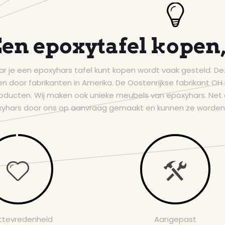
en epoxytafel kopen
r je een epoxyhars tafel kunt kopen wordt vaak gesteld. De
door fabrikanten in Amerika. De Oostenrijkse fabrikant OH 
ducten. Wij maken ook unieke meubels van epoxyhars. Net 
yhars door ons op aanvraag gemaakt en kunnen ze worden 
ttevredenheid
Aangepast