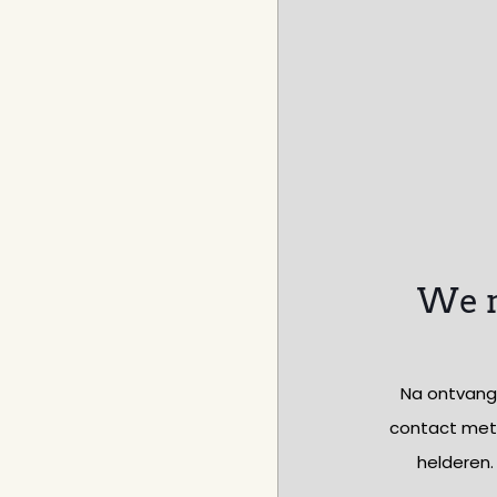
We m
Na ontvangs
contact met 
helderen.