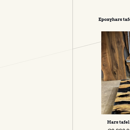
Epoxyhars taf
Notenhouten eettafel
Hars tafe