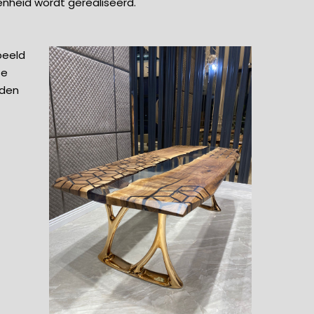
nheid wordt gerealiseerd.
beeld
te
rden