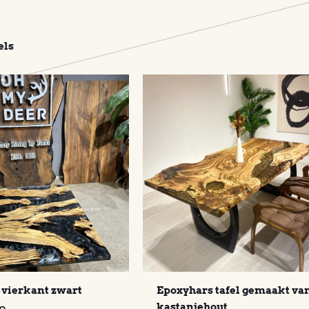
els
l vierkant zwart
Epoxyhars tafel gemaakt va
kastanjehout