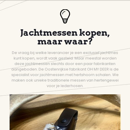
Jachtmessen kopen,
maar waar?
De vraag bij welke leverancier je een exclusief jachtmes
kunt kopen, wordt vaak gesteld. Maar meestal worden
deze jachtmessen slechts door een paar fabrikanten
aangeboden. De Oostenrijkse fabrikant OH MY DEER is de
specialist voor jachtmessen met hertshoorn schalen. We
maken ook unieke traditionele messen van hertengewei
voor je lederhosen.