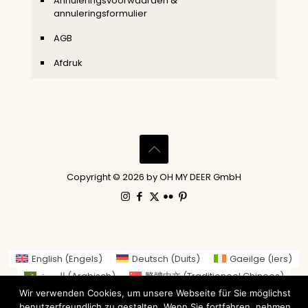
Annuleringsvoorwaarden &
annuleringsformulier
AGB
Afdruk
Copyright © 2026 by OH MY DEER GmbH
English
(
Engels
)
Deutsch
(
Duits
)
Gaeilge
(
Iers
)
العربية
(
Arabisch
)
繁體中文
(
Traditioneel Chinees
)
Nederlands
Suomi
(
Fins
)
Français
(
Frans
)
Wir verwenden Cookies, um unsere Webseite für Sie möglichst
benutzerfreundlich zu gestalten. Wenn Sie fortfahren, nehmen