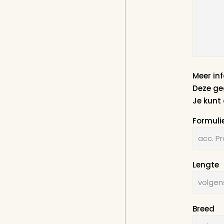
Aantal 
Is verze
Ik heb d