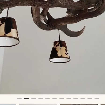
het stofpatroon werd door de
n. We kunnen je ook de kap van je
den, of andere
arianten, en zo de lamp
n jouw ideeën.
Categorieën:
Kroonluchters & Lampen
,
Onz
TIKELNUMMER:
211
Edelhert
Hanglamp
E-mail
WhatsApp
Facebook
Pinterest
ng
Aanvullende informatie
viduele aanvraag