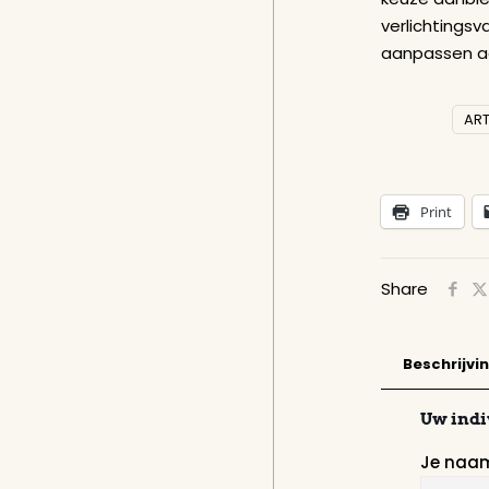
Meer inf
Deze ge
Je kunt
Formuli
Lengte