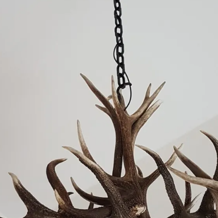
 gewei is, net als al onze
ndividueel gemaakt volgens de
 van de klant en is perfect als
voor de entree van je chalet. Het
entree van een klant in Duitsland.
rden natuurlijk ook met de hand