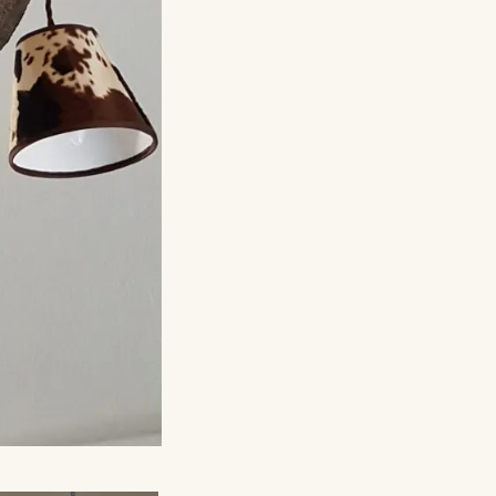
e producten
Tags:
Lamp
Licht
rond
X
LinkedIn