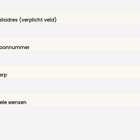
tingsvariant
chter kandelaar gewenst? (mogelijk met E14)
tinten gewenst? (mogelijk met E14)