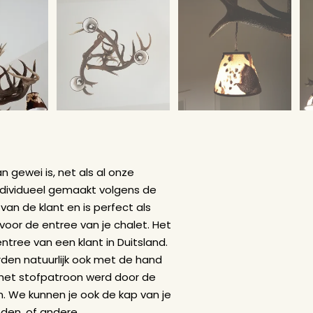
 (verplicht veld)
iladres (verplicht veld)
efoonnummer
erp
uele wensen