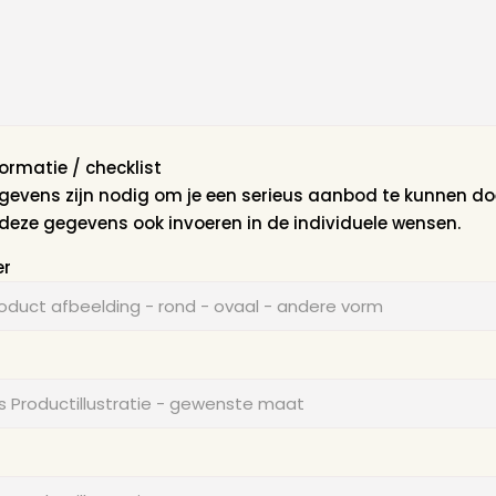
lichtbronnen
nding vereist?
Drag & Drop Files Here
ofwel
Blader door de bestanden
e