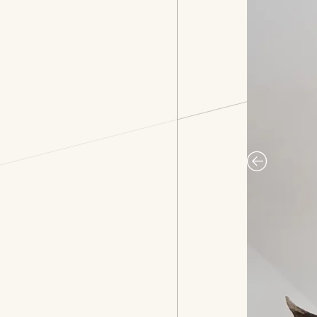
Deze lamp van
producten, i
specificaties
tafellamp of 
siert nu een 
De tinten we