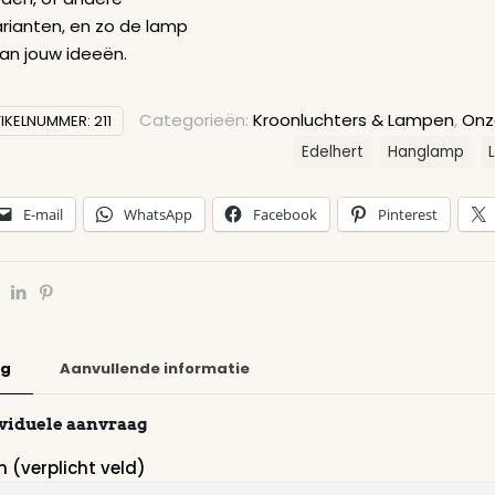
ormatie / checklist
gevens zijn nodig om je een serieus aanbod te kunnen do
 deze gegevens ook invoeren in de individuele wensen.
er