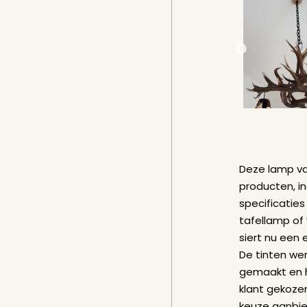
Je naam
Je e-ma
Uw tel
Onderw
Individ