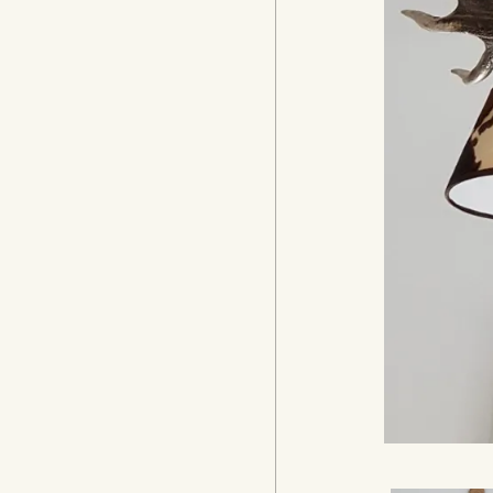
gemaakt en 
klant gekoze
keuze aanbie
verlichtingsv
aanpassen aa
AR
Print
Share
Beschrijvi
Uw indi