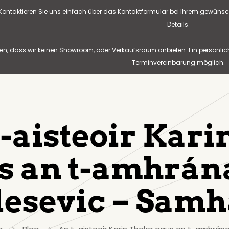
? Kontaktieren Sie uns einfach über das Kontaktformular bei Ihrem gewünsc
Details.
n, dass wir keinen Showroom, oder Verkaufsraum anbieten. Ein persönlic
Terminvereinbarung möglich.
t-aisteoir Kari
s an t-amhrán
esevic – Samh