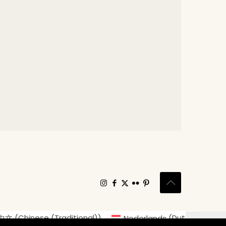
中文
(
Chinese (Traditional)
)
Nederlands
(
Dutch
)