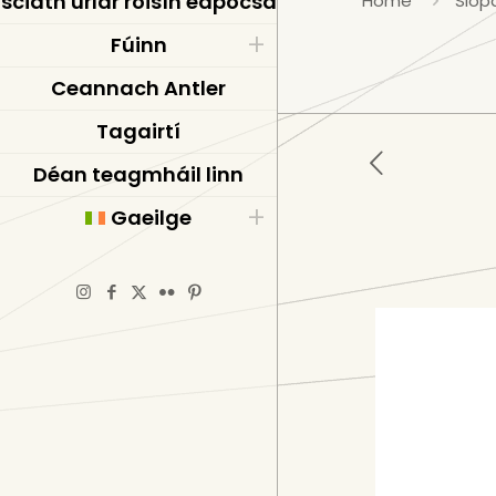
sciath urlár roisín eapocsa
Home
Siop
Fúinn
Ceannach Antler
Tagairtí
Déan teagmháil linn
Gaeilge