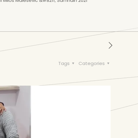
í Milos Malesevic &#8211; Samhain 2021
Tags
Categories