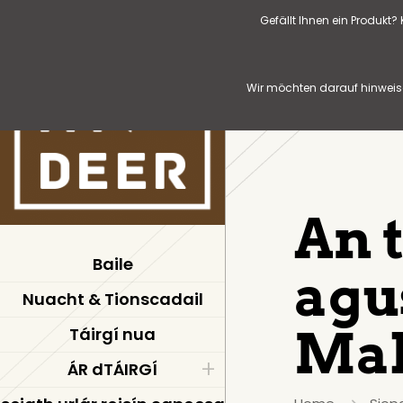
Gefällt Ihnen ein Produkt
Wir möchten darauf hinweise
An 
Baile
agu
Nuacht & Tionscadail
Mal
Táirgí nua
ÁR dTÁIRGÍ