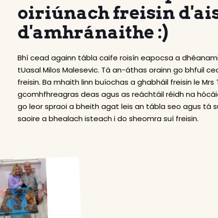
oiriúnach freisin d'ai
d'amhránaithe :)
Bhí cead againn tábla caife roisín eapocsa a dhéanamh
tUasal Milos Malesevic. Tá an-áthas orainn go bhfuil cea
freisin. Ba mhaith linn buíochas a ghabháil freisin le Mr
gcomhfhreagras deas agus as reáchtáil réidh na hócáide
go leor spraoi a bheith agat leis an tábla seo agus tá s
saoire a bhealach isteach i do sheomra suí freisin.