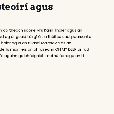
steoirí agus
 do theach saoire Mrs Karin Thaler agus an
d ag ár gcuid táirgí áit a fháil sa saol pearsanta
s Thaler agus an tUasal Malesevic as an
. Is mian leis an bhfoireann OH MY DEER ar fad
úil againn go bhfaighidh mothú farraige an tí