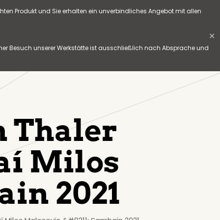
hten Produkt und Sie erhalten ein unverbindliches Angebot mit allen
✕
her Besuch unserer Werkstätte ist ausschließlich nach Absprache und
n Thaler
aí Milos
ain 2021