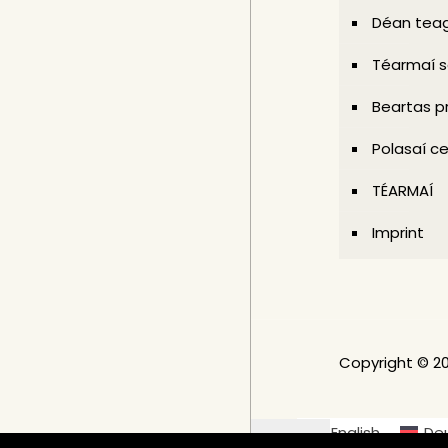
Déan teag
Téarmaí s
Beartas p
Polasaí ce
TÉARMAÍ
Imprint
Copyright © 2
English
De