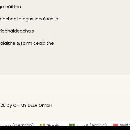
mháil linn
eachadta agus íocaíochta
ríobháideachais
alaithe & foirm cealaithe
026 by OH MY DEER GmbH
utsch
(
German
)
Gaeilge
العربية
(
Arabic
)
繁體