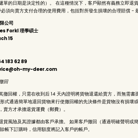
遞單的日期是決定性的）。 在這種情況下，客戶顯然有義務立即退貨
戶必須向賣方支付合理的使用費用，包括對所發生損壞的合理賠償 - 
 有限公司
es Forkl 理學碩士
ch 15
4 183 62 89
vice@oh-my-deer.com
撤回
其撤回權，只需在收到后 14 天內證明將貨物退還給賣方，而無需書
種形式通過簡單地退回貨物來行使撤回權的先決條件是貨物沒有損壞或
，賣方才承擔退貨運費（郵費）。
退貨風險及其證據都由客戶承擔。 如果客戶撤回（通過明確聲明或簡
在賒帳下訂購時，信用額度將記入客戶的帳戶。