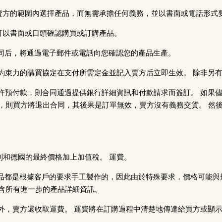
可以從賣方的範圍內選擇產品，而無需承擔任何義務，並以書面或電話形式
戶可以書面或口頭確認購買或訂購產品。
買合同后，將通過電子郵件或電話向您確認您的產品生產。
和具有約束力的購買協定在支付所需定金並記入賣方后立即生效。 除非另
賣方允許預付款，則合同通過提供銀行詳細資訊和付款請求而簽訂。 如果
，則買方將退出合同，其後果是訂單無效，賣方沒有義務交貨。 然
奧地利和德國的最終價格加上加值稅。 運費。
所有產品都是根據客戶的要求手工製作的，因此由於特殊要求，價格可能
含所有進一步的產品詳細資訊。
示價格外，賣方還收取運費。 運費將在訂購過程中清楚地傳達給買方或顯