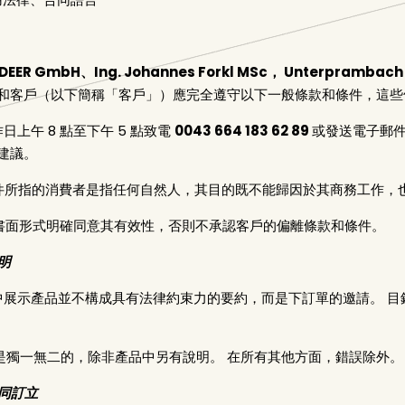
 DEER GmbH、Ing.
Johannes Forkl MSc， Unterprambach 
和客戶（以下簡稱「客戶」）應完全遵守以下一般條款和條件，這些
工作日上午 8 點至下午 5 點致電
0043 664 183 62 89
或發送電子郵
建議。
和條件所指的消費者是指任何自然人，其目的既不能歸因於其商務工作，也
賣方以書面形式明確同意其有效性，否則不承認客戶的偏離條款和條件。
明
上商店中展示產品並不構成具有法律約束力的要約，而是下訂單的邀請。
報價是獨一無二的，除非產品中另有說明。 在所有其他方面，錯誤除外。
合同訂立