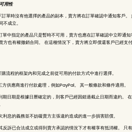
的可用性
在客戶下訂單時沒有他選擇的產品的副本，賣方將在訂單確認中通知客戶。
同不成立。
客戶在訂單中指定的產品只是暫時不可用，賣方也應在訂單確認中立即通
賣方也有權撤銷合同。 在這種情況下，賣方將立即償還客戶已經支付
以在訂購流程的框架內和完成之前從可用的付款方式中進行選擇。
託第三方供應商進行付款處理，例如PayPal。 其一般條款和條件適用。
付款的到期日期是根據日曆確定的，則客戶已經因錯過截止日期而違約。
。
支付拖欠利息的義務並不妨礙賣方主張違約造成的進一步損害賠償。
只有在其反訴已合法成立或得到賣方承認的情況下才有權享有抵消權。 