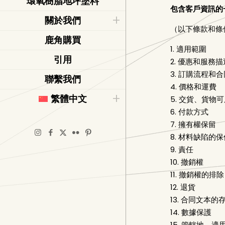
環氧樹脂地坪塗料
包含客戶資訊的
關於我們
（以下條款和條
鹿角購買
1. 適用範圍
引用
2. 優惠和服務描
3. 訂購流程和
聯繫我們
4. 價格和運費
繁體中文
5. 交貨、貨物
6. 付款方式
7. 擁有權保留
8. 材料缺陷的
9. 責任
10. 撤銷權
11. 撤銷權的排除
12. 退貨
13. 合同文本的
14. 數據保護
15. 管轄地、