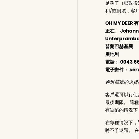
足夠了（郵政投
和/或損壞，客
OH MY DEER
正在。 Johann
Unterpramba
普蘭巴赫基興
奧地利
電話：
0043 66
電子郵件：
ser
通過簡單的退貨
客戶還可以行使
最後期限。 這
有缺陷的情況下
在每種情況下，
將不予退還。 