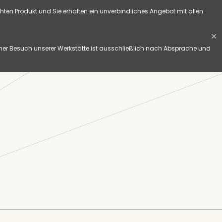
hten Produkt und Sie erhalten ein unverbindliches Angebot mit allen
✕
her Besuch unserer Werkstätte ist ausschließlich nach Absprache und