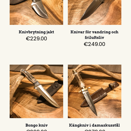
Knivbrytning jakt
Knivar för vandring och
€
229.00
friluftsliv
€
249.00
Bongo kniv
Kängkniv i damaskusstål