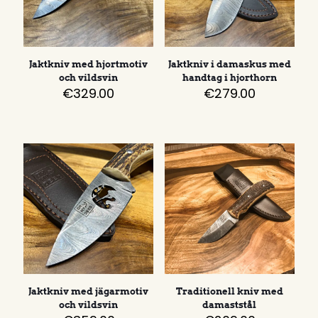
Jaktkniv med hjortmotiv
Jaktkniv i damaskus med
och vildsvin
handtag i hjorthorn
€
329.00
€
279.00
Jaktkniv med jägarmotiv
Traditionell kniv med
och vildsvin
damaststål