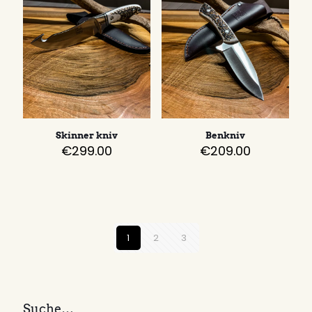
Skinner kniv
Benkniv
€
299.00
€
209.00
1
2
3
Suche…