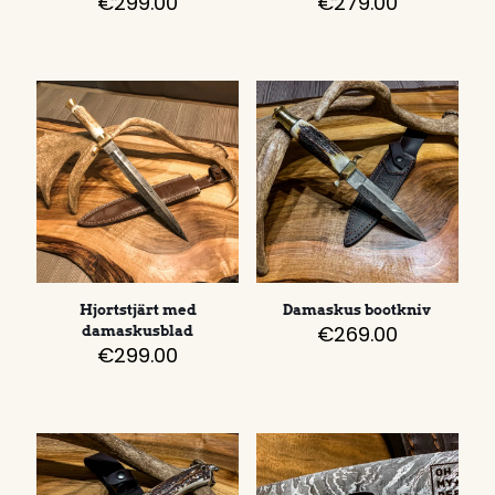
€
299.00
€
279.00
Hjortstjärt med
Damaskus bootkniv
€
269.00
damaskusblad
€
299.00