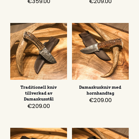
€
359.00
€
209.00
Traditionell kniv
Damaskuskniv med
tillverkad av
hornhandtag
€
209.00
Damaskusstål
€
209.00