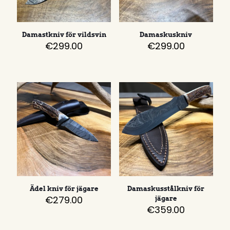
Damastkniv för vildsvin
Damaskuskniv
€
299.00
€
299.00
Ädel kniv för jägare
Damaskusstålkniv för
€
279.00
jägare
€
359.00