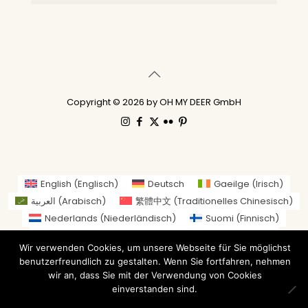
Copyright © 2026 by OH MY DEER GmbH
English
(
Englisch
)
Deutsch
Gaeilge
(
Irisch
)
العربية
(
Arabisch
)
繁體中文
(
Traditionelles Chinesisch
)
Nederlands
(
Niederländisch
)
Suomi
(
Finnisch
)
Français
(
Französisch
)
Italiano
(
Italienisch
)
Wir verwenden Cookies, um unsere Webseite für Sie möglichst
日本語
(
Japanisch
)
benutzerfreundlich zu gestalten. Wenn Sie fortfahren, nehmen
Norsk bokmål
(
Norwegisch (Buchsprache)
)
wir an, dass Sie mit der Verwendung von Cookies
Русский
(
Russisch
)
Español
(
Spanisch
)
einverstanden sind.
Svenska
(
Schwedisch
)