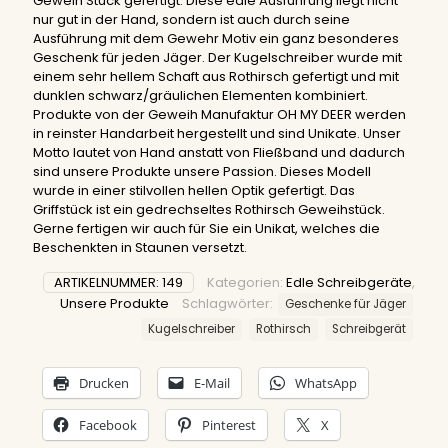
Geweih Stück gefertigt. Diese edle Ausführung liegt nicht
nur gut in der Hand, sondern ist auch durch seine
Ausführung mit dem Gewehr Motiv ein ganz besonderes
Geschenk für jeden Jäger. Der Kugelschreiber wurde mit
einem sehr hellem Schaft aus Rothirsch gefertigt und mit
dunklen schwarz/gräulichen Elementen kombiniert.
Produkte von der Geweih Manufaktur OH MY DEER werden
in reinster Handarbeit hergestellt und sind Unikate. Unser
Motto lautet von Hand anstatt von Fließband und dadurch
sind unsere Produkte unsere Passion. Dieses Modell
wurde in einer stilvollen hellen Optik gefertigt. Das
Griffstück ist ein gedrechseltes Rothirsch Geweihstück.
Gerne fertigen wir auch für Sie ein Unikat, welches die
Beschenkten in Staunen versetzt.
ARTIKELNUMMER:
149
Kategorien:
Edle Schreibgeräte
,
Unsere Produkte
Schlagwörter:
Geschenke für Jäger
Kugelschreiber
Rothirsch
Schreibgerät
Drucken
E-Mail
WhatsApp
Facebook
Pinterest
X