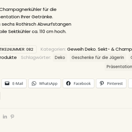
r Champagnerkühler für die
entation Ihrer Getränke.
s sechs Rothirsch Abwurfstangen
bile Sektkühler ca. 110 cm hoch.
Kategorien:
Geweih Deko
,
Sekt- & Champ
TIKELNUMMER:
082
rodukte
Schlagwörter:
Deko
Geschenke für die Jägerin
Präsentatio
E-Mail
WhatsApp
Facebook
Pinterest