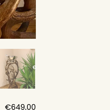
€
649.00