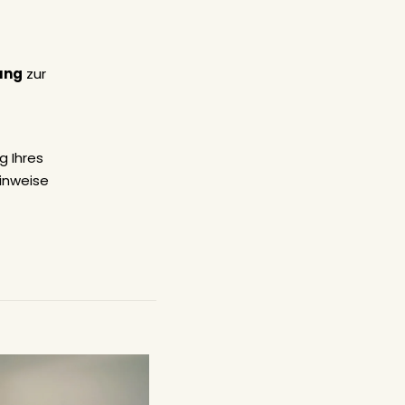
ung
zur
g Ihres
inweise