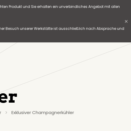
hten Produkt und Sie erhalten ein unverbindliches Angebot mit allen
✕
her Besuch unserer Werkstätte ist ausschließlich nach Absprache und
er
r
Exklusiver Champagnerkühler