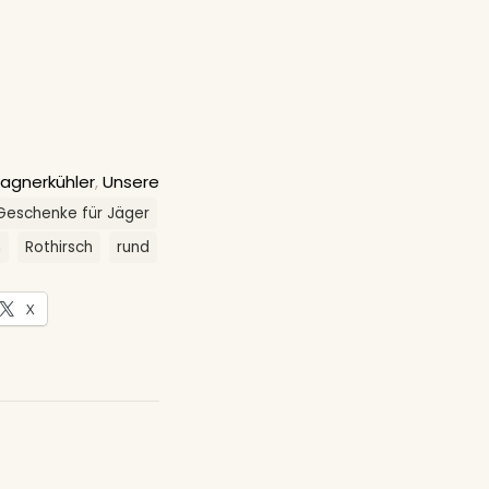
agnerkühler
,
Unsere
Geschenke für Jäger
n
Rothirsch
rund
X