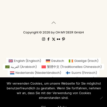
Copyright © 2026 by OH MY DEER GmbH
English
(
Englisch
)
Deutsch
Gaeilge
(
Irisch
)
العربية
(
Arabisch
)
繁體中文
(
Traditionelles Chinesisch
)
Nederlands
(
Niederländisch
)
Suomi
(
Finnisch
)
Français
(
Französisch
)
Italiano
(
Italienisch
)
Wir verwenden Cookies, um unsere Webseite für Sie möglichst
日本語
(
Japanisch
)
benutzerfreundlich zu gestalten. Wenn Sie fortfahren, nehmen
Norsk bokmål
(
Norwegisch (Buchsprache)
)
wir an, dass Sie mit der Verwendung von Cookies
Русский
(
Russisch
)
Español
(
Spanisch
)
einverstanden sind.
Svenska
(
Schwedisch
)