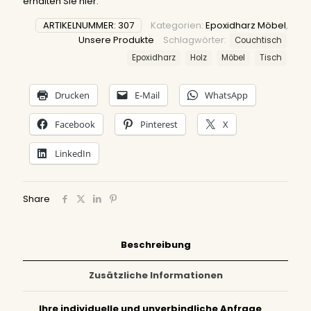
erhalten Sie
hier
.
ARTIKELNUMMER:
307
Kategorien:
Epoxidharz Möbel
,
Unsere Produkte
Schlagwörter:
Couchtisch
Epoxidharz
Holz
Möbel
Tisch
Drucken
E-Mail
WhatsApp
Facebook
Pinterest
X
LinkedIn
Share
Beschreibung
Zusätzliche Informationen
Ihre individuelle und unverbindliche Anfrage