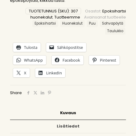
epoksipöytäsi,
klikkaa tästä
.
TUOTETUNNUS (SKU):
307
Osastot:
Epoksihartsi
huonekalut
,
Tuotteemme
Avainsanat tuotteelle
Epoksihartsi
Huonekalut
Puu
Sohvapöytä
Taulukko
Tulosta
Sähköpostitse
WhatsApp
Facebook
Pinterest
X
LinkedIn
Share
Kuvaus
Lisätiedot