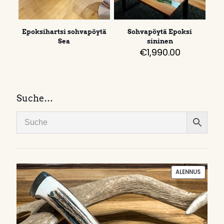
Epoksihartsi sohvapöytä
Sohvapöytä Epoksi
Sea
sininen
€
1,990.00
Suche…
TUOTE
ALENNUS
ALENNU