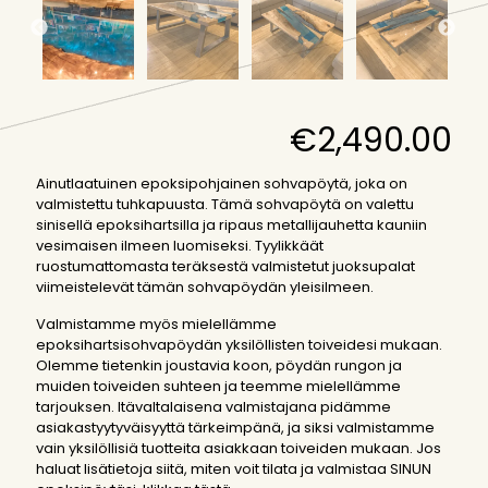
€
2,490.00
Ainutlaatuinen epoksipohjainen sohvapöytä, joka on
valmistettu tuhkapuusta. Tämä sohvapöytä on valettu
sinisellä epoksihartsilla ja ripaus metallijauhetta kauniin
vesimaisen ilmeen luomiseksi. Tyylikkäät
ruostumattomasta teräksestä valmistetut juoksupalat
viimeistelevät tämän sohvapöydän yleisilmeen.
Valmistamme myös mielellämme
epoksihartsisohvapöydän yksilöllisten toiveidesi mukaan.
Olemme tietenkin joustavia koon, pöydän rungon ja
muiden toiveiden suhteen ja teemme mielellämme
tarjouksen. Itävaltalaisena valmistajana pidämme
asiakastyytyväisyyttä tärkeimpänä, ja siksi valmistamme
vain yksilöllisiä tuotteita asiakkaan toiveiden mukaan. Jos
haluat lisätietoja siitä, miten voit tilata ja valmistaa SINUN