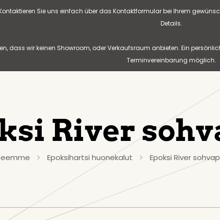
? Kontaktieren Sie uns einfach über das Kontaktformular bei Ihrem gewünsc
Details.
n, dass wir keinen Showroom, oder Verkaufsraum anbieten. Ein persönlic
Terminvereinbarung möglich.
ksi River sohv
teemme
Epoksihartsi huonekalut
Epoksi River sohva