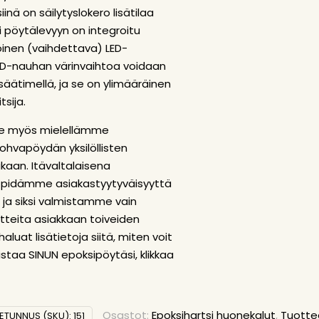
iinä on säilytyslokero lisätilaa
si pöytälevyyn on integroitu
öinen (vaihdettava) LED-
ED-nauhan värinvaihtoa voidaan
äätimellä, ja se on ylimääräinen
sija.
 myös mielellämme
ohvapöydän yksilöllisten
kaan. Itävaltalaisena
 pidämme asiakastyytyväisyyttä
 ja siksi valmistamme vain
uotteita asiakkaan toiveiden
aluat lisätietoja siitä, miten voit
mistaa SINUN epoksipöytäsi,
klikkaa
Osastot:
Epoksihartsi huonekalut
,
Tuott
ETUNNUS (SKU):
151