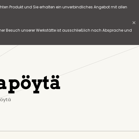
hten Produkt und Sie erhalten ein unverbindliches Angebot mit allen
✕
her Besuch unserer Werkstätte ist ausschließlich nach Absprache und
apöytä
pöytä