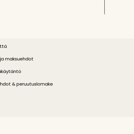
ttä
 ja maksuehdot
akäytäntö
hdot & peruutuslomake