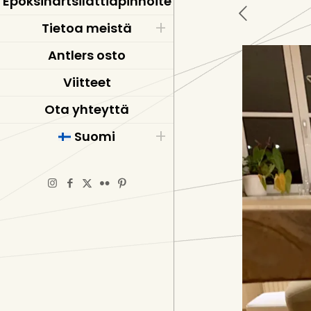
Epoksihartsilattiapinnoite
Tietoa meistä
Antlers osto
Viitteet
Ota yhteyttä
Suomi