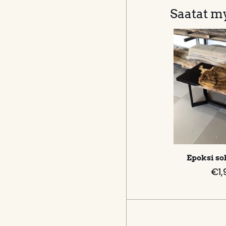
Saatat my
Epoksi so
€
1