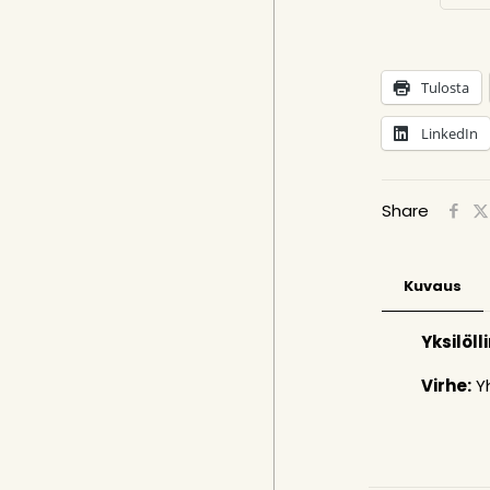
Tulosta
LinkedIn
Share
Kuvaus
Yksilöll
Virhe:
Yh