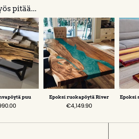
ös pitää...
hvapöytä puu
Epoksi ruokapöytä River
Epoksi 
,990.00
€
4,149.90