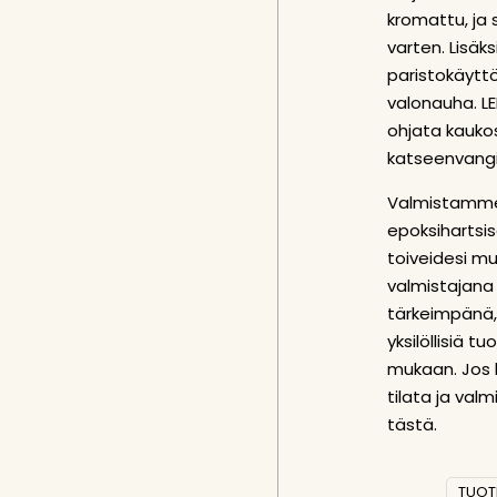
kromattu, ja s
varten. Lisäk
paristokäytt
valonauha. L
ohjata kaukos
katseenvangit
Valmistamme
epoksihartsis
toiveidesi mu
valmistajana
tärkeimpänä,
yksilöllisiä t
mukaan. Jos h
tilata ja val
tästä
.
TUOT