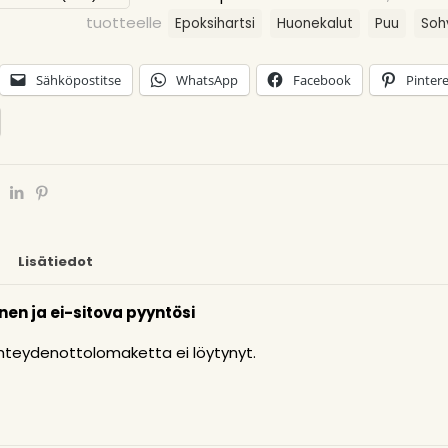
tuotteelle
Epoksihartsi
Huonekalut
Puu
Soh
Sähköpostitse
WhatsApp
Facebook
Pintere
Lisätiedot
inen ja ei-sitova pyyntösi
teydenottolomaketta ei löytynyt.