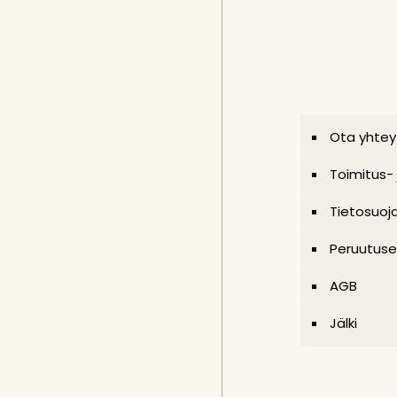
Ota yhtey
Toimitus-
Tietosuoj
Peruutuse
AGB
Jälki