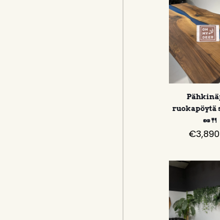
Pähkinä
ruokapöytä 
🥜🍴
€
3,890