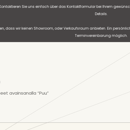
? Kontaktieren Sie uns einfach über das Kontaktformular bei Ihrem gewünsc
Details.
n, dass wir keinen Showroom, oder Verkaufsraum anbieten. Ein persönlic
Terminvereinbarung möglich.
u
eet avainsanalla “Puu”