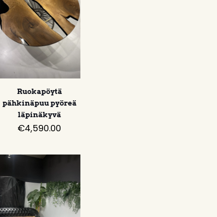
Ruokapöytä
pähkinäpuu pyöreä
läpinäkyvä
€
4,590.00