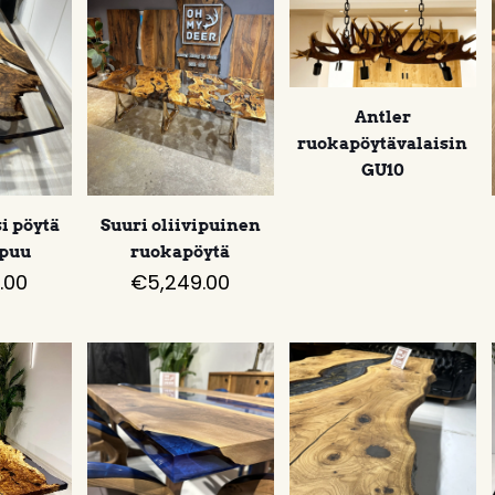
Antler
ruokapöytävalaisin
GU10
i pöytä
Suuri oliivipuinen
puu
ruokapöytä
.00
€
5,249.00