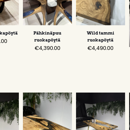
okapöytä
Pähkinäpuu
Wild tammi
.00
ruokapöytä
ruokapöytä
€
4,390.00
€
4,490.00