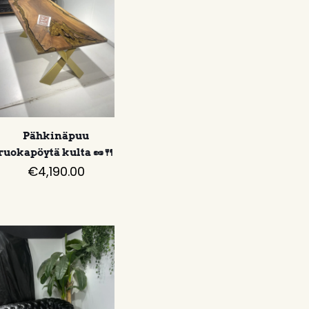
Pähkinäpuu
ruokapöytä kulta 🥜🍴
€
4,190.00