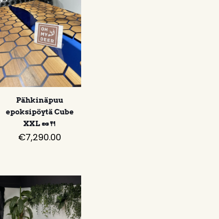
Pähkinäpuu
epoksipöytä Cube
XXL 🥜🍴
€
7,290.00