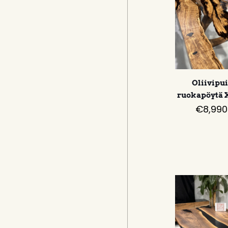
Oliivipu
ruokapöytä 
€
8,990