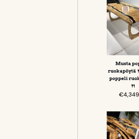
Musta po
ruokapöytä 
poppeli ruo
🍴
€
4,349