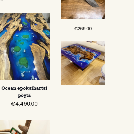
€
269.00
Ocean epoksihartsi
pöytä
€
4,490.00