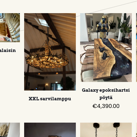
alaisin
Galaxy epoksihartsi
pöytä
XXL sarvilamppu
€
4,390.00