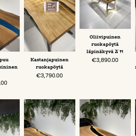
Oliivipuinen
ruokapöytä
läpinäkyvä 🫒🍴
€
3,890.00
puu
Kastanjapuinen
sininen
ruokapöytä
€
3,790.00
.00