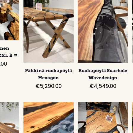
inen
XXL 🫒🍴
.00
Pähkinä ruokapöytä
Ruokapöytä Suarholz
Hexagon
Wavedesign
€
5,290.00
€
4,549.00