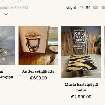
okset 1–50 / 223
Näytä:
25
50
100
15
ni
Antler seinähylly
lamppu
€
690.00
Musta hartsipöytä
neliö
€
2,990.00