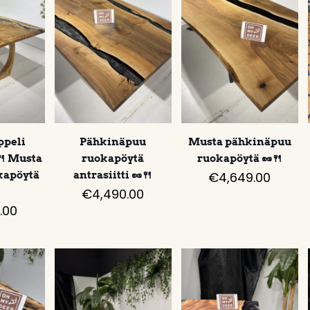
ppeli
Pähkinäpuu
Musta pähkinäpuu
🍴 Musta
ruokapöytä
ruokapöytä 🥜🍴
kapöytä
antrasiitti 🥜🍴
€
4,649.00
€
4,490.00
.00