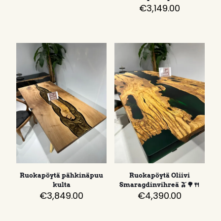
€
3,149.00
Ruokapöytä pähkinäpuu
Ruokapöytä Oliivi
kulta
Smaragdinvihreä 🫒🌳🍴
€
3,849.00
€
4,390.00