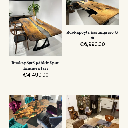
Ruokapöytä kastanja iso 🌰
🪵
€
6,990.00
Ruokapöytä pähkinäpuu
himmeä lasi
€
4,490.00