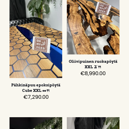
Oliivipuinen ruokapöytä
XXL 🫒🍴
€
8,990.00
Pähkinäpuu epoksipöytä
Cube XXL 🥜🍴
€
7,290.00