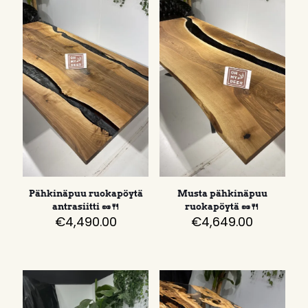
Pähkinäpuu ruokapöytä
Musta pähkinäpuu
antrasiitti 🥜🍴
ruokapöytä 🥜🍴
€
4,490.00
€
4,649.00