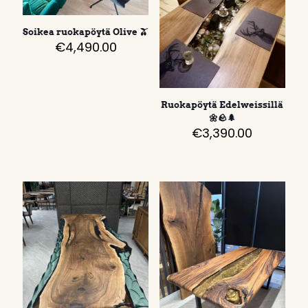
Soikea ruokapöytä Olive 🫒
€
4,490.00
Ruokapöytä Edelweissillä
🌼🪨🌲
€
3,390.00