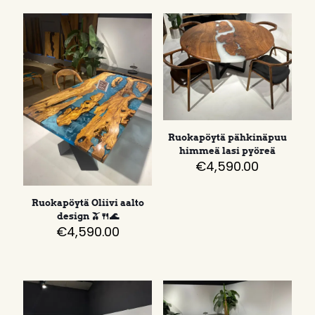
Ruokapöytä pähkinäpuu
himmeä lasi pyöreä
€
4,590.00
Ruokapöytä Oliivi aalto
design 🫒🍴🌊
€
4,590.00