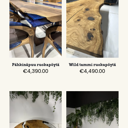
Pähkinäpuu ruokapöytä
Wild tammi ruokapöytä
€
4,390.00
€
4,490.00