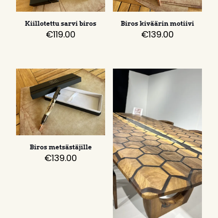
Kiillotettu sarvi biros
Biros kiväärin motiivi
€
119.00
€
139.00
Biros metsästäjille
€
139.00