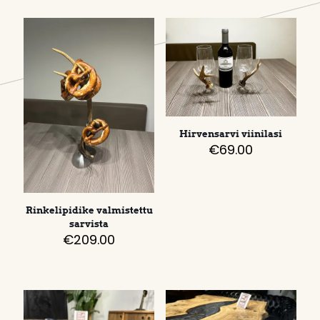
Hirvensarvi viinilasi
€
69.00
Rinkelipidike valmistettu
sarvista
€
209.00