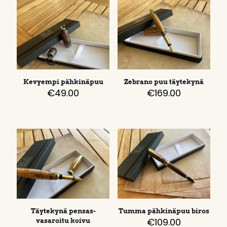
Kevyempi pähkinäpuu
Zebrano puu täytekynä
€
49.00
€
169.00
Täytekynä pensas-
Tumma pähkinäpuu biros
€
109.00
vasaroitu koivu