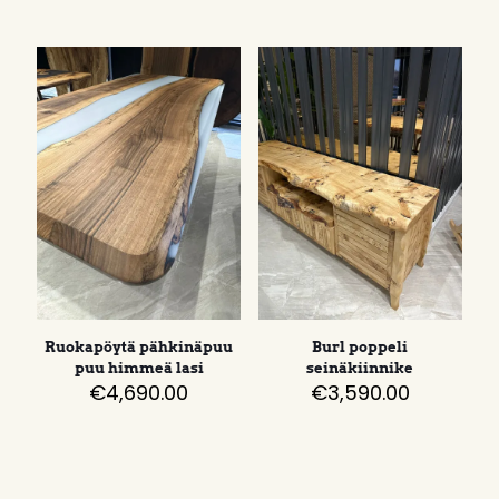
Ruokapöytä pähkinäpuu
Burl poppeli
puu himmeä lasi
seinäkiinnike
€
4,690.00
€
3,590.00