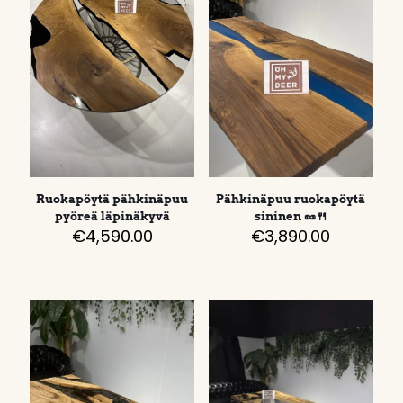
Ruokapöytä pähkinäpuu
Pähkinäpuu ruokapöytä
pyöreä läpinäkyvä
sininen 🥜🍴
€
4,590.00
€
3,890.00