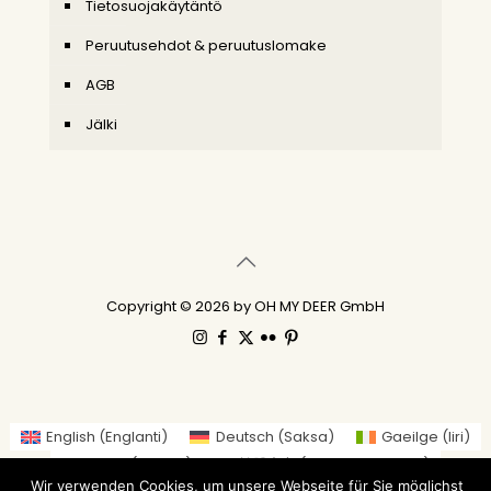
Tietosuojakäytäntö
Peruutusehdot & peruutuslomake
AGB
Jälki
Copyright © 2026 by OH MY DEER GmbH
English
(
Englanti
)
Deutsch
(
Saksa
)
Gaeilge
(
Iiri
)
العربية
(
Arabia
)
繁體中文
(
Perinteinen kiina
)
Wir verwenden Cookies, um unsere Webseite für Sie möglichst