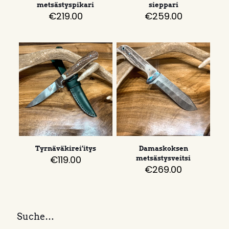
metsästyspikari
sieppari
€
219.00
€
259.00
Tyrnäväkirei’itys
Damaskoksen
€
119.00
metsästysveitsi
€
269.00
Suche…