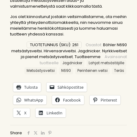
Lisätietoja metsästysveitsen tilaus- ja
valmistusmenettelystä saat
klikkaamalla tästä.
Jos olet kiinnostunut jostakin veitsimallistamme, ota meihin
yhteyttä yhteydenottolomakkeella, niin neuvomme sinua
mielellämme henkilökohtaisesti ja luomme haluamasi
tuotteen yhdessä kanssasi.
TUOTETUNNUS (SKU):
261
Osastot:
Böhler N690
metsästysveitsi
,
Hirvensarviveitsi
,
Jagdnicker
,
Nyrkkiveitset
ja pienet metsästysveitset
,
Tuotteemme
Avainsanat
tuotteelle
Jagdnicker
Lahjat metsästäjille
Metsästysveitsi
N690
Perinteinen veitsi
Teräs
Tulosta
Sähköpostitse
WhatsApp
Facebook
Pinterest
X
LinkedIn
Share