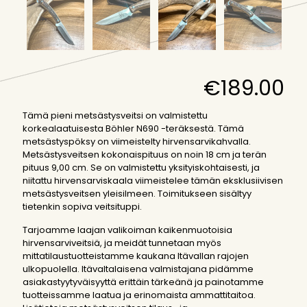
€
189.00
Tämä pieni metsästysveitsi on valmistettu
korkealaatuisesta Böhler N690 -teräksestä. Tämä
metsästyspöksy on viimeistelty hirvensarvikahvalla.
Metsästysveitsen kokonaispituus on noin 18 cm ja terän
pituus 9,00 cm. Se on valmistettu yksityiskohtaisesti, ja
niitattu hirvensarviskaala viimeistelee tämän eksklusiivisen
metsästysveitsen yleisilmeen. Toimitukseen sisältyy
tietenkin sopiva veitsituppi.
Tarjoamme laajan valikoiman kaikenmuotoisia
hirvensarviveitsiä, ja meidät tunnetaan myös
mittatilaustuotteistamme kaukana Itävallan rajojen
ulkopuolella. Itävaltalaisena valmistajana pidämme
asiakastyytyväisyyttä erittäin tärkeänä ja painotamme
tuotteissamme laatua ja erinomaista ammattitaitoa.