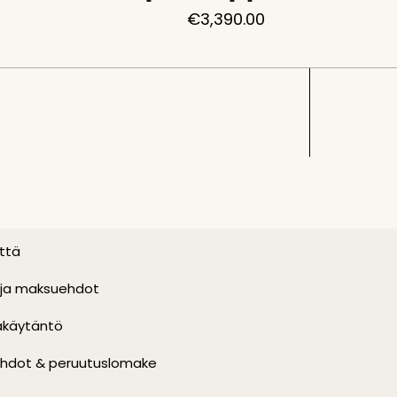
€
3,390.00
ttä
 ja maksuehdot
akäytäntö
hdot & peruutuslomake