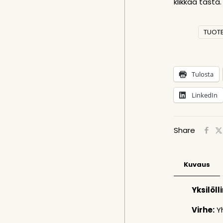
klikkaa tästä
.
TUOTE
Tulosta
LinkedIn
Share
Kuvaus
Yksilöll
Virhe:
Yh