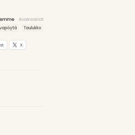
eemme
Avainsanat
vapöytä
Taulukko
st
X