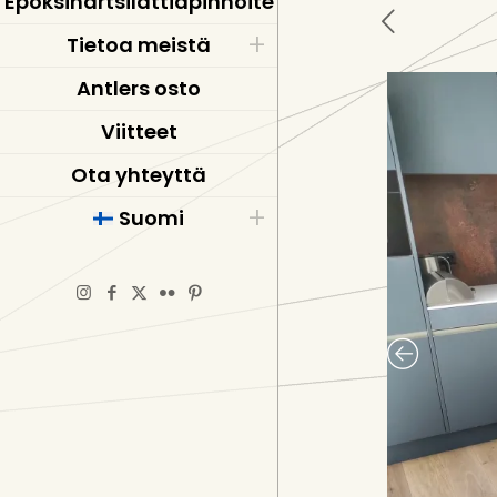
Epoksihartsilattiapinnoite
Tietoa meistä
Antlers osto
Viitteet
Ota yhteyttä
Suomi