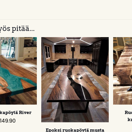
ös pitää...
kapöytä River
Ru
,149.90
k
Epoksi ruokapöytä musta