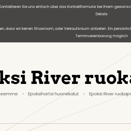
? Kontaktieren Sie uns einfach über das Kontaktformular bei Ihrem gewünsc
Details.
n, dass wir keinen Showroom, oder Verkaufsraum anbieten. Ein persönlic
Terminvereinbarung möglich.
ksi River ruo
teemme
Epoksihartsi huonekalut
Epoksi River ruoka