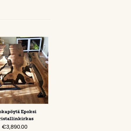
okapöytä Epoksi
ristallinkirkas
€
3,890.00