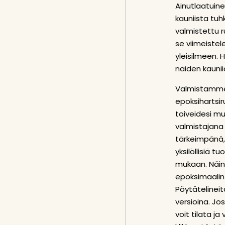
Ainutlaatuin
kauniista tu
valmistettu 
se viimeiste
yleisilmeen.
näiden kauni
Valmistamme
epoksihartsir
toiveidesi mu
valmistajana
tärkeimpänä,
yksilöllisiä t
mukaan. Näi
epoksimaalin
Pöytätelinei
versioina. Jos
voit tilata j