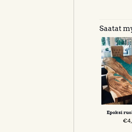
Saatat my
Epoksi ruo
€
4