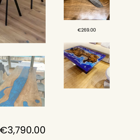
€
269.00
€
3,790.00