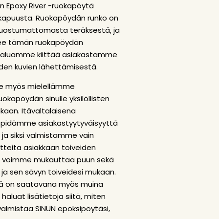
en Epoxy River -ruokapöytä
hkapuusta. Ruokapöydän runko on
ruostumattomasta teräksestä, ja
lee tämän ruokapöydän
 Haluamme kiittää asiakastamme
iden kuvien lähettämisestä.
 myös mielellämme
uokapöydän sinulle yksilöllisten
kaan. Itävaltalaisena
 pidämme asiakastyytyväisyyttä
 ja siksi valmistamme vain
uotteita asiakkaan toiveiden
n voimme mukauttaa puun sekä
 ja sen sävyn toiveidesi mukaan.
tä on saatavana myös muina
 haluat lisätietoja siitä, miten
a valmistaa SINUN epoksipöytäsi,