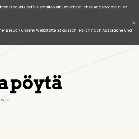
hten Produkt und Sie erhalten ein unverbindliches Angebot mit allen
✕
her Besuch unserer Werkstätte ist ausschließlich nach Absprache und
kapöytä
pöytä