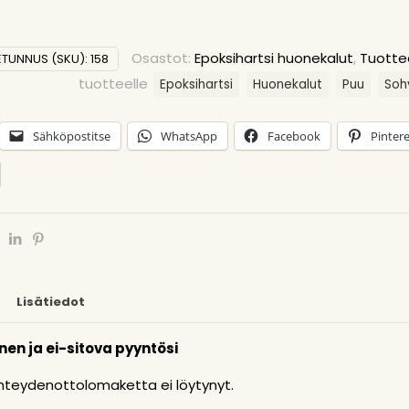
Osastot:
Epoksihartsi huonekalut
,
Tuott
TUNNUS (SKU):
158
tuotteelle
Epoksihartsi
Huonekalut
Puu
Soh
Sähköpostitse
WhatsApp
Facebook
Pintere
Lisätiedot
inen ja ei-sitova pyyntösi
teydenottolomaketta ei löytynyt.