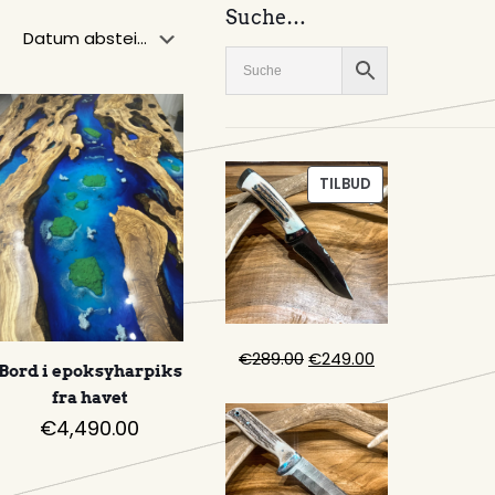
Suche…
PRODUKT
TILBUD
PÅ
SALG
Opprinnelig
Nåværende
€
289.00
€
249.00
Bord i epoksyharpiks
pris
pris
fra havet
var:
er:
€
4,490.00
€289.00.
€249.00.