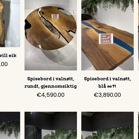
vill eik
.00
Spisebord i valnøtt,
Spisebord i valnøtt,
rundt, gjennomsiktig
blå 🥜🍴
€
4,590.00
€
3,890.00