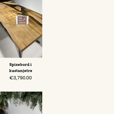
Spisebord i
kastanjetre
€
3,790.00