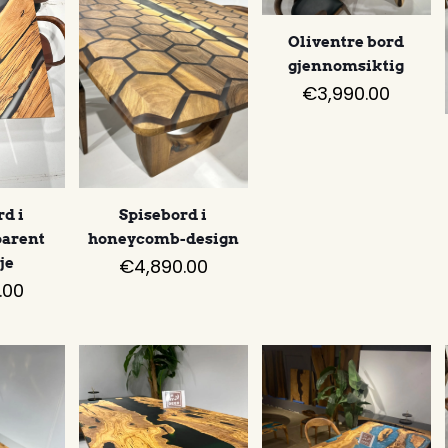
Oliventre bord
gjennomsiktig
€
3,990.00
rd i
Spisebord i
parent
honeycomb-design
je
€
4,890.00
.00