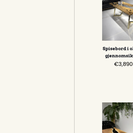
Spisebord i 
gjennomsikt
€
3,890