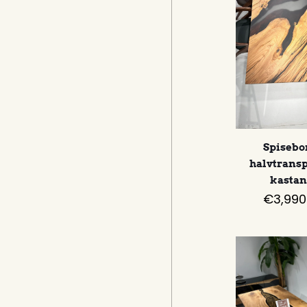
Spisebo
halvtrans
kastan
€
3,990