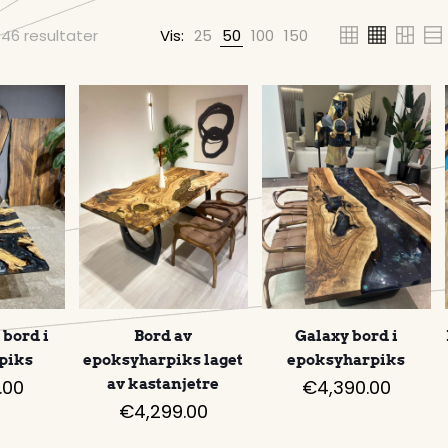
146 resultater
Vis:
25
50
100
150
 bord i
Bord av
Galaxy bord i
rpiks
epoksyharpiks laget
epoksyharpiks
.00
av kastanjetre
€
4,390.00
€
4,299.00