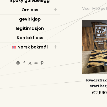
Epoxy gulvbelegg
Viser 1–50 av 
Om oss
gevir kjøp
legitimasjon
Kontakt oss
Norsk bokmål
Kvadratisk
svart ha
€
2,990