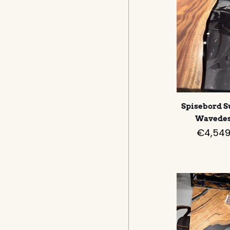
Spisebord S
Wavedes
€
4,549