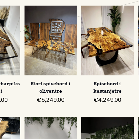
Spisebord i
yharpiks
Stort spisebord i
kastanjetre
tt
oliventre
€
4,249.00
.00
€
5,249.00