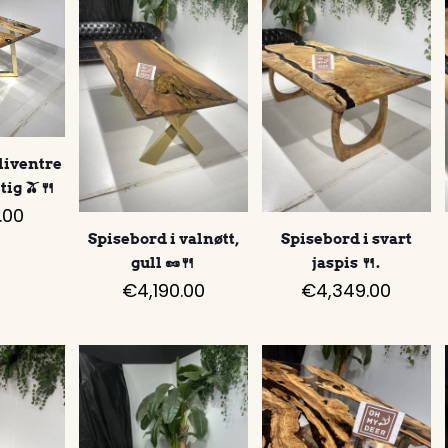
oliventre
ig 🫒🍴
.00
Spisebord i valnøtt,
Spisebord i svart
gull 🥜🍴
jaspis 🍴.
€
4,190.00
€
4,349.00