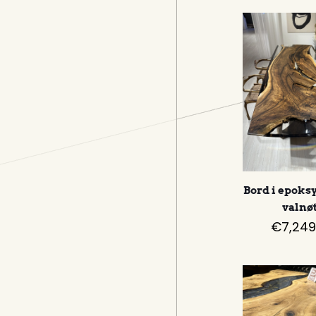
Bord i epoks
valnø
€
7,249