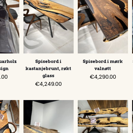
uarholz
Spisebord i
Spisebord i mørk
ign
kastanjebrunt, røkt
valnøtt
.00
glass
€
4,290.00
€
4,249.00