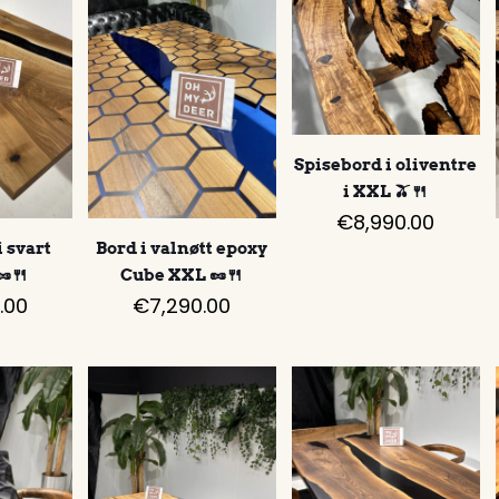
Spisebord i oliventre
i XXL 🫒🍴
€
8,990.00
 svart
Bord i valnøtt epoxy
🥜🍴
Cube XXL 🥜🍴
.00
€
7,290.00