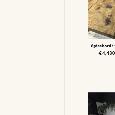
Spisebord i 
€
4,490