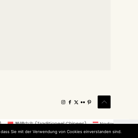
)
繁體中文
(
Traditioneel Chinees
)
Nederlands
語
(
Japans
)
Norsk bokmål
(
Noors Bokmål
)
 dass Sie mit der Verwendung von Cookies einverstanden sind.