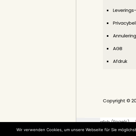
Leverings
Privacybel
Annulerin
AGB
Afdruk
Copyright © 2
English
(
Engels
)
Suomi
(
F
Wir verwenden Cookies, um unsere Webseite für Sie möglichst