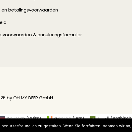
- en betalingsvoorwaarden
eid
gsvoorwaarden & annuleringsformulier
026 by OH MY DEER GmbH
Deutsch
(
Duits
)
Gaeilge
(
Iers
)
العربية
(
Arabisch
ins
)
Français
(
Frans
)
Italiano
(
Italiaans
)
日本
 benutzerfreundlich zu gestalten. Wenn Sie fortfahren, nehmen wir an,