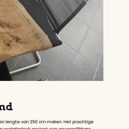
and
en lengte van 250 cm maken. Het prachtige
n rookglaslook creëert een onvergelijkbare