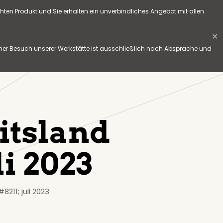
hten Produkt und Sie erhalten ein unverbindliches Angebot mit allen
✕
her Besuch unserer Werkstätte ist ausschließlich nach Absprache und
itsland
li 2023
8211; juli 2023