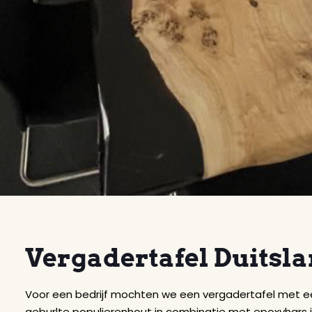
Vergadertafel Duitsl
Voor een bedrijf mochten we een vergadertafel met e
geburlte populierenhout in combinatie met epoxyhars i