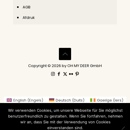
AGB
Afdruk
Copyright © 2026 by OH MY DEER GmbH
English
(
Engels
)
Deutsch
(
Duits
)
Gaeilge
(
Iers
)
العربية
(
Arabisch
)
繁體中文
(
Traditioneel Chinees
)
Wir verwenden Cookies, um unsere Webseite für Sie möglichst
Nederlands
Suomi
(
Fins
)
Français
(
Frans
)
benutzerfreundlich zu gestalten. Wenn Sie fortfahren, nehmen
Italiano
(
Italiaans
)
日本語
(
Japans
)
wir an, dass Sie mit der Verwendung von Cookies
einverstanden sind.
Norsk bokmål
(
Noors Bokmål
)
Русский
(
Russisch
)