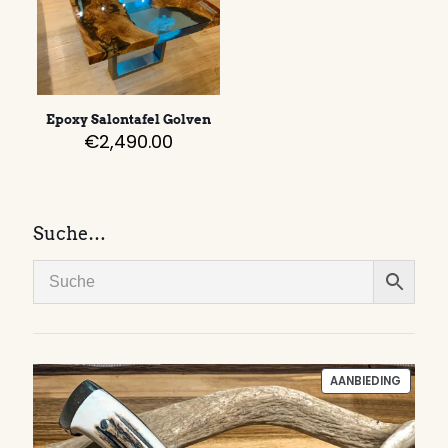
Epoxy Salontafel Golven
€
2,490.00
Suche…
PRODU
AANBIEDING
IN
DE
UITVER