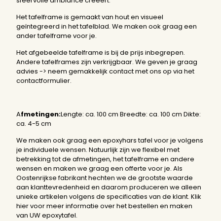
sfeervolle ambiance creëert.
Het tafelframe is gemaakt van hout en visueel
geïntegreerd in het tafelblad. We maken ook graag een
ander tafelframe voor je.
Het afgebeelde tafelframe is bij de prijs inbegrepen.
Andere tafelframes zijn verkrijgbaar. We geven je graag
advies -> neem gemakkelijk contact met ons op via het
contactformulier.
A
fmetingen:
Lengte: ca. 100 cm Breedte: ca. 100 cm Dikte:
ca. 4-5 cm
We maken ook graag een epoxyhars tafel voor je volgens
je individuele wensen. Natuurlijk zijn we flexibel met
betrekking tot de afmetingen, het tafelframe en andere
wensen en maken we graag een offerte voor je. Als
Oostenrijkse fabrikant hechten we de grootste waarde
aan klanttevredenheid en daarom produceren we alleen
unieke artikelen volgens de specificaties van de klant.
Klik
hier
voor meer informatie over het bestellen en maken
van UW epoxytafel.