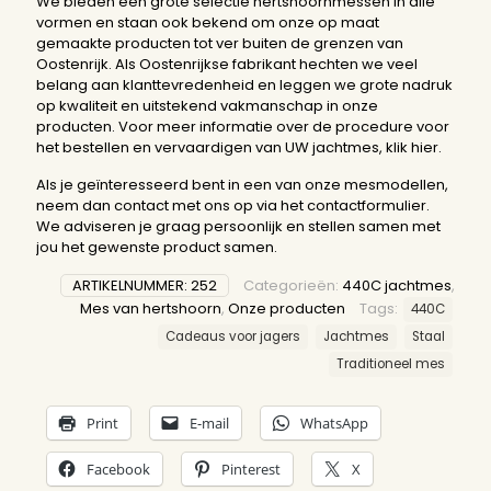
We bieden een grote selectie hertshoornmessen in alle
vormen en staan ook bekend om onze op maat
gemaakte producten tot ver buiten de grenzen van
Oostenrijk. Als Oostenrijkse fabrikant hechten we veel
belang aan klanttevredenheid en leggen we grote nadruk
op kwaliteit en uitstekend vakmanschap in onze
producten. Voor meer informatie over de procedure voor
het bestellen en vervaardigen van UW jachtmes,
klik hier.
Als je geïnteresseerd bent in een van onze mesmodellen,
neem dan contact met ons op via het contactformulier.
We adviseren je graag persoonlijk en stellen samen met
jou het gewenste product samen.
ARTIKELNUMMER:
252
Categorieën:
440C jachtmes
,
Mes van hertshoorn
,
Onze producten
Tags:
440C
Cadeaus voor jagers
Jachtmes
Staal
Traditioneel mes
Print
E-mail
WhatsApp
Facebook
Pinterest
X