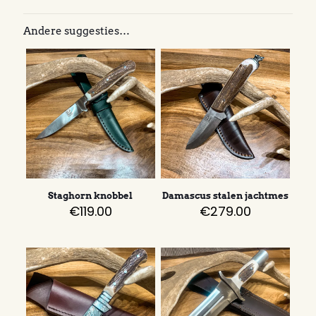
Andere suggesties…
Staghorn knobbel
Damascus stalen jachtmes
€
119.00
€
279.00