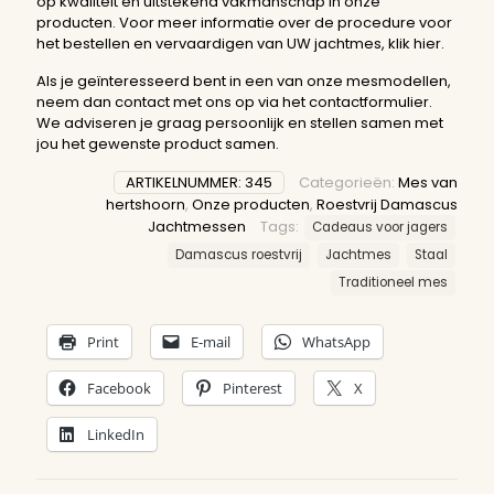
op kwaliteit en uitstekend vakmanschap in onze
producten. Voor meer informatie over de procedure voor
het bestellen en vervaardigen van UW jachtmes,
klik hier.
Als je geïnteresseerd bent in een van onze mesmodellen,
neem dan contact met ons op via het contactformulier.
We adviseren je graag persoonlijk en stellen samen met
jou het gewenste product samen.
ARTIKELNUMMER:
345
Categorieën:
Mes van
hertshoorn
,
Onze producten
,
Roestvrij Damascus
Jachtmessen
Tags:
Cadeaus voor jagers
Damascus roestvrij
Jachtmes
Staal
Traditioneel mes
Print
E-mail
WhatsApp
Facebook
Pinterest
X
LinkedIn