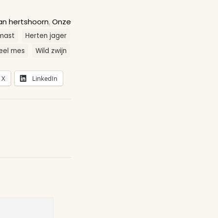
an hertshoorn
,
Onze
mast
Herten jager
neel mes
Wild zwijn
X
LinkedIn