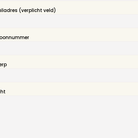
iladres (verplicht veld)
efoonnummer
erp
cht