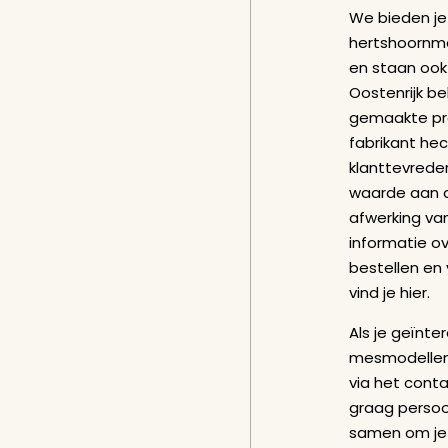
We bieden je
hertshoornme
en staan ook
Oostenrijk 
gemaakte pro
fabrikant he
klanttevrede
waarde aan d
afwerking va
informatie o
bestellen en
vind je
hier.
Als je geïnte
mesmodellen
via het conta
graag persoo
samen om je