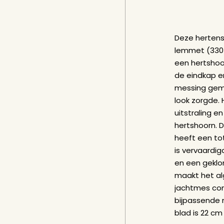
Deze herten
lemmet (330-
een hertshoo
de eindkap e
messing gema
look zorgde.
uitstraling 
hertshoorn. 
heeft een tot
is vervaardi
en een geklo
maakt het alg
jachtmes com
bijpassende
blad is 22 cm