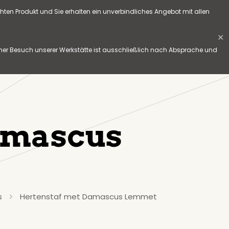
hten Produkt und Sie erhalten ein unverbindliches Angebot mit allen
✕
her Besuch unserer Werkstätte ist ausschließlich nach Absprache und
amascus
s
Hertenstaf met Damascus Lemmet