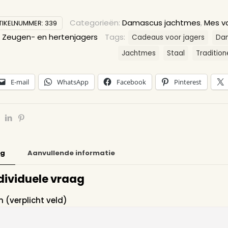
Categorieën:
Damascus jachtmes
,
Mes v
TIKELNUMMER:
339
,
Zeugen- en hertenjagers
Tags:
Cadeaus voor jagers
Da
Jachtmes
Staal
Traditio
E-mail
WhatsApp
Facebook
Pinterest
ng
Aanvullende informatie
dividuele vraag
 (verplicht veld)