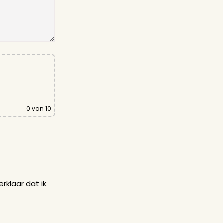
0
van 10
rklaar dat ik