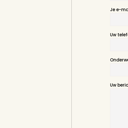
Je e-ma
Uw tel
Onderw
Uw beri