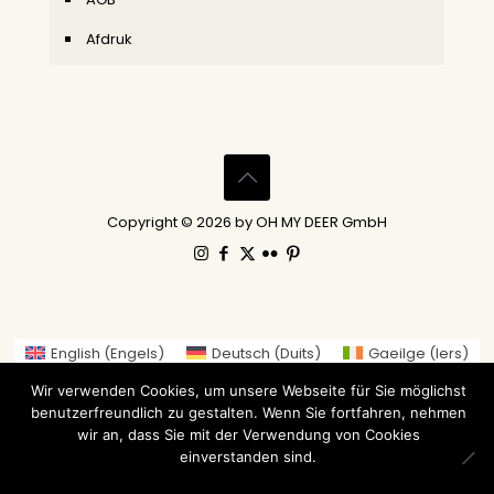
Afdruk
Copyright © 2026 by OH MY DEER GmbH
English
(
Engels
)
Deutsch
(
Duits
)
Gaeilge
(
Iers
)
العربية
(
Arabisch
)
繁體中文
(
Traditioneel Chinees
)
Wir verwenden Cookies, um unsere Webseite für Sie möglichst
Nederlands
Suomi
(
Fins
)
Français
(
Frans
)
benutzerfreundlich zu gestalten. Wenn Sie fortfahren, nehmen
Italiano
(
Italiaans
)
日本語
(
Japans
)
wir an, dass Sie mit der Verwendung von Cookies
einverstanden sind.
Norsk bokmål
(
Noors Bokmål
)
Русский
(
Russisch
)
Español
(
Spaans
)
Svenska
(
Zweeds
)