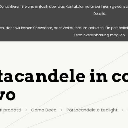
? Kontaktieren Sie uns einfach über das Kontaktformular bei Ihrem gewünsc
Details.
n, dass wir keinen Showroom, oder Verkaufsraum anbieten. Ein persönlic
Terminvereinbarung möglich.
tacandele in c
vo
ri prodotti
Corna Deco
Portacandele e tealight