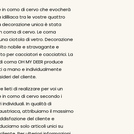
 in corno di cervo che evocherà
idilliaca tra le vostre quattro
 decorazione unica è stata
n corna di cervo. Le corna
una ciotola di vetro. Decorazione
lto nobile e stravagante e
to per cacciatori e cacciatrici. La
di corna OH MY DEER produce
tti a mano e individualmente
ideri del cliente.
 lieti di realizzare per voi un
 in corno di cervo secondo i
 individuali. In qualità di
austriaca, attribuiamo il massimo
oddisfazione del cliente e
uciamo solo articoli unici su
cliente. Per ulteriori informazioni