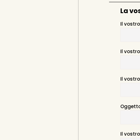
La vo
Il vost
Il vostr
Il vostr
Oggett
Il vost