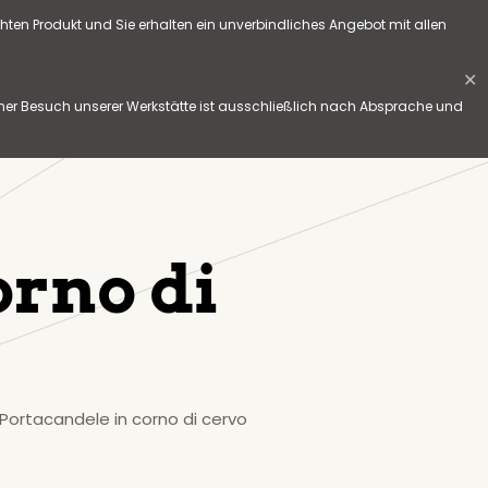
hten Produkt und Sie erhalten ein unverbindliches Angebot mit allen
✕
her Besuch unserer Werkstätte ist ausschließlich nach Absprache und
orno di
Portacandele in corno di cervo