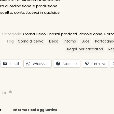
ra di ordinazione e produzione
scelto, contattateci in qualsiasi
Categorie:
Corna Deco
,
I nostri prodotti
,
Piccole cose
,
Port
Tag:
Corna di cervo
Deco
intorno
Luce
Portacand
Regali per cacciatori
Reg
E-mail
WhatsApp
Facebook
Pinterest
e
Informazioni aggiuntive