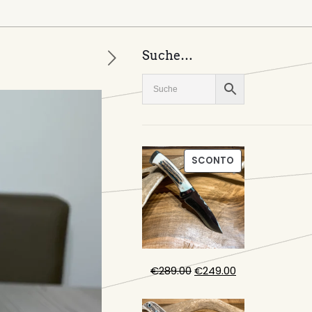
Suche…
PRODOTTO
SCONTO
IN
OFFERTA
Il
Il
€
289.00
€
249.00
prezzo
prezzo
originale
attuale