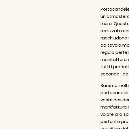
Portacandele
un’atmosfera 
mura. Questa
realizzata co
racchiudono 
da tavola mo
regalo perfet
manifattura 
tutti i prodo
secondo i des
Saremo inoltre
portacandele
vostri desideri
manifattura 
valore alla s
pertanto prod
specifica del 