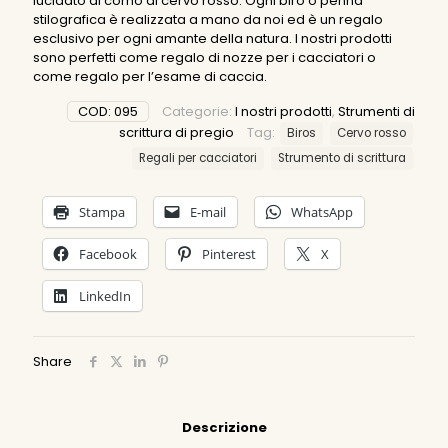
lucidato di corno di cervo rosso. Ogni biro o penna
stilografica è realizzata a mano da noi ed è un regalo
esclusivo per ogni amante della natura. I nostri prodotti
sono perfetti come regalo di nozze per i cacciatori o
come regalo per l’esame di caccia.
COD:
095
Categorie:
I nostri prodotti
,
Strumenti di
scrittura di pregio
Tag:
Biros
Cervo rosso
Regali per cacciatori
Strumento di scrittura
Stampa
E-mail
WhatsApp
Facebook
Pinterest
X
LinkedIn
Share
Descrizione