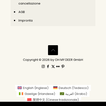
cancellazione
AGB
Impronta
Copyright © 2026 by OH MY DEER GmbH
English
(
Inglese
)
Deutsch
(
Tedesco
)
Gaeilge
(
Irlandese
)
العربية
(
Arabo
)
繁體中文
(
Cinese tradizionale
)
Nederlands
(
Olandese
)
Suomi
(
Finlandese
)